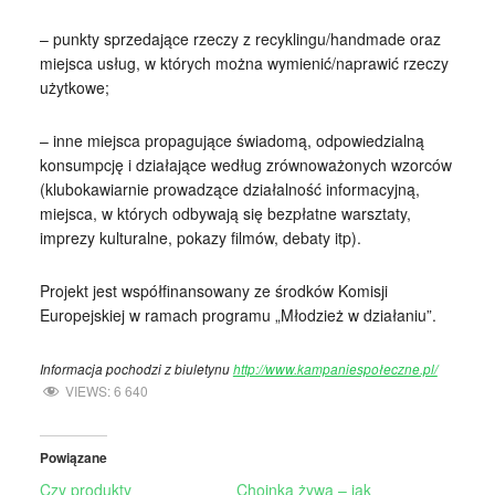
– punkty sprzedające rzeczy z recyklingu/handmade oraz
miejsca usług, w których można wymienić/naprawić rzeczy
użytkowe;
– inne miejsca propagujące świadomą, odpowiedzialną
konsumpcję i działające według zrównoważonych wzorców
(klubokawiarnie prowadzące działalność informacyjną,
miejsca, w których odbywają się bezpłatne warsztaty,
imprezy kulturalne, pokazy filmów, debaty itp).
Projekt jest współfinansowany ze środków Komisji
Europejskiej w ramach programu „Młodzież w działaniu”.
Informacja pochodzi z biuletynu
http://www.kampaniespołeczne.pl/
VIEWS:
6 640
Powiązane
Czy produkty
Choinka żywa – jak