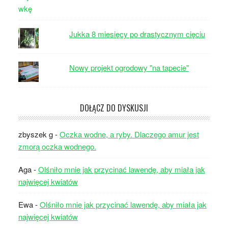
Jukka 8 miesięcy po drastycznym cięciu
Nowy projekt ogrodowy "na tapecie"
DOŁĄCZ DO DYSKUSJI
zbyszek g
-
Oczka wodne, a ryby. Dlaczego amur jest
zmorą oczka wodnego.
Aga
-
Olśniło mnie jak przycinać lawendę, aby miała jak
najwięcej kwiatów
Ewa
-
Olśniło mnie jak przycinać lawendę, aby miała jak
najwięcej kwiatów