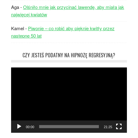
Aga
-
Olśniło mnie jak przycinać lawendę, aby miała jak
najwięcej kwiatów
Kamel
-
Piwonie – co robić aby pięknie kwitły przez
następne 50 lat
CZY JESTEŚ PODATNY NA HIPNOZĘ REGRESYJNĄ?
Odtwarzacz
video
00:00
21:25