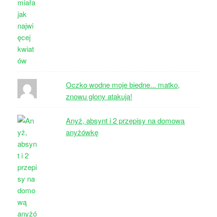
Oczko wodne moje biedne... matko,
znowu glony atakują!
Anyż, absynt i 2 przepisy na domową
anyżówkę