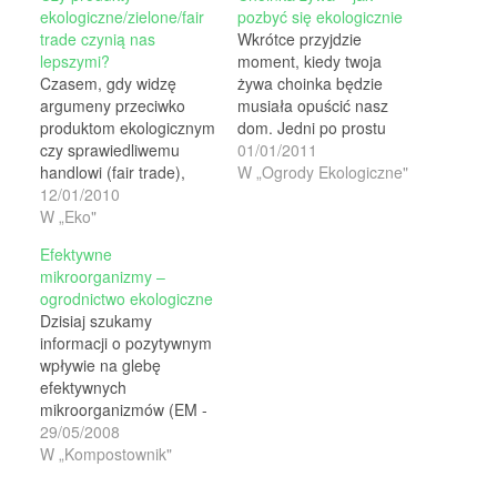
ekologiczne/zielone/fair
pozbyć się ekologicznie
trade czynią nas
Wkrótce przyjdzie
lepszymi?
moment, kiedy twoja
Czasem, gdy widzę
żywa choinka będzie
argumeny przeciwko
musiała opuścić nasz
produktom ekologicznym
dom. Jedni po prostu
czy sprawiedliwemu
wyniosą ją na śmietnik, a
01/01/2011
handlowi (fair trade),
część wyląduje w lesie
W „Ogrody Ekologiczne"
pomimo że jestem ich
12/01/2010
lub na poboczach dróg.
zwolenniczką, to jednak
W „Eko"
Kupiłam żywą choinkę
nie sposób przyznać
więc jestem
Efektywne
racji niektórym z
odpowiedzialna za to, co
mikroorganizmy –
argumentów. Lepiej jest
się z nią stanie po
ogrodnictwo ekologiczne
kupować ekologiczne,
świętach. Może zamiast
Dzisiaj szukamy
niż nie-ekologiczne,
wyrzucać można z nią
informacji o pozytywnym
podobnie jak lepiej jest
zrobić…
wpływie na glebę
kupować produkty
efektywnych
pochodzące ze
mikroorganizmów (EM -
sprawiedliwego handlu.
Effective
29/05/2008
Czasami jednak mam
Microorganisms). Aslan,
W „Kompostownik"
wrażenie, że powody
zobacz czy jakieś już
stojące za…