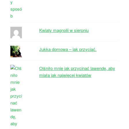
Kwiaty magnolii w sierpniu
Jukka domowa – jak przyciąć.
Olśniło mnie jak przycinać lawendę, aby
miała jak najwięcej kwiatów