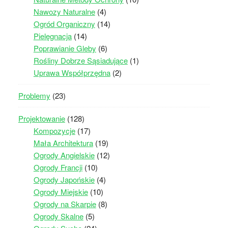
Nawozy Naturalne
(4)
Ogród Organiczny
(14)
Pielęgnacja
(14)
Poprawianie Gleby
(6)
Rośliny Dobrze Sąsiadujące
(1)
Uprawa Współprzędna
(2)
Problemy
(23)
Projektowanie
(128)
Kompozycje
(17)
Mała Architektura
(19)
Ogrody Angielskie
(12)
Ogrody Francji
(10)
Ogrody Japońskie
(4)
Ogrody Miejskie
(10)
Ogrody na Skarpie
(8)
Ogrody Skalne
(5)