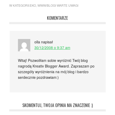
nadciągają i do naszego
ogrodu? Temat powraca
W KATEGORII:
EKO
,
WWW/BLOGI WARTE UWAGI
coraz częściej - słyszę i
widzę, że i do nas dotarł.
KOMENTARZE
Akademia Rolnicza w
Poznaniu potwierdziła w
2007 roku po
pozytywnym
przeprowadzeniu
olla
napisał
eksperymentu, coś…
30/12/2008 o 9:37 am
Witaj! Pozwoliłam sobie wyróżnić Twój blog
nagrodą Kreativ Blogger Award. Zapraszam po
szczegóły wyróżnienia na mój blog i bardzo
serdecznie pozdrawiam:)
SKOMENTUJ, TWOJA OPINIA MA ZNACZENIE :)