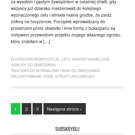
za wysokim i gęstym żywopłotem w ostatniej chwili, gdy
wszyscy już dziarsko maszerowali do kolejnego
wyznaczonego celu i istniała realna groźba, że zaraz
znikną na horyzoncie. Porządek wprowadzany do
przestrzeni przez obwódki i inne formy z bukszpanu są
motywem przewodnim projektu mojego własnego ogrodu,
który zrobiłam w […]
W KATEGORII:
KOMPOZYCJE
,
LATO
,
OGRODY ANGIELSKIE
,
OGRODY DO ZWIEDZANIA
TAGI:
OGRODY BOTANICZNE I INNE DO ZWIEDZANIA
,
PROJEKTOWANIE
,
RÓŻE
,
STRUKTURA OGRODU
1
2
3
Następna strona »
SUBSKRYBUJ