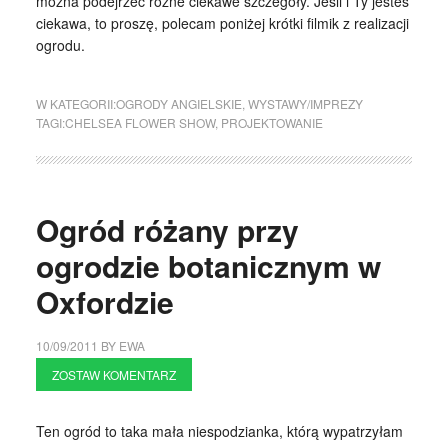
można podejrzeć różne ciekawe szczegóły. Jeśli i Ty jesteś
ciekawa, to proszę, polecam poniżej krótki filmik z realizacji
ogrodu.
W KATEGORII:
OGRODY ANGIELSKIE
,
WYSTAWY/IMPREZY
TAGI:
CHELSEA FLOWER SHOW
,
PROJEKTOWANIE
Ogród różany przy
ogrodzie botanicznym w
Oxfordzie
10/09/2011
BY
EWA
ZOSTAW KOMENTARZ
Ten ogród to taka mała niespodzianka, którą wypatrzyłam