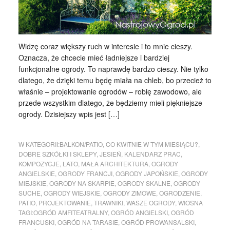
Widzę coraz większy ruch w interesie i to mnie cieszy.
Oznacza, że chcecie mieć ładniejsze i bardziej
funkcjonalne ogrody. To naprawdę bardzo cieszy. Nie tylko
dlatego, że dzięki temu będę miała na chleb, bo przecież to
właśnie – projektowanie ogrodów – robię zawodowo, ale
przede wszystkim dlatego, że będziemy mieli piękniejsze
ogrody. Dzisiejszy wpis jest […]
W KATEGORII:
BALKON/PATIO
,
CO KWITNIE W TYM MIESIĄCU?
,
DOBRE SZKÓŁKI I SKLEPY
,
JESIEŃ
,
KALENDARZ PRAC
,
KOMPOZYCJE
,
LATO
,
MAŁA ARCHITEKTURA
,
OGRODY
ANGIELSKIE
,
OGRODY FRANCJI
,
OGRODY JAPOŃSKIE
,
OGRODY
MIEJSKIE
,
OGRODY NA SKARPIE
,
OGRODY SKALNE
,
OGRODY
SUCHE
,
OGRODY WIEJSKIE
,
OGRODY ZIMOWE
,
OGRODZENIE
,
PATIO
,
PROJEKTOWANIE
,
TRAWNIKI
,
WASZE OGRODY
,
WIOSNA
TAGI:
OGRÓD AMFITEATRALNY
,
OGRÓD ANGIELSKI
,
OGRÓD
FRANCUSKI
,
OGRÓD NA TARASIE
,
OGRÓD PROWANSALSKI
,