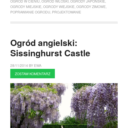
OGRÓD W CIENIU
,
OGRÓD WŁOSKI
,
OGRODY JAPOŃSKIE
,
OGRODY MIEJSKIE
,
OGRODY WIEJSKIE
,
OGRODY ZIMOWE
,
POPRAWIANIE OGRODU
,
PROJEKTOWANIE
Ogród angielski:
Sissinghurst Castle
28/11/2014
BY
EWA
ZOSTAW KOMENTARZ