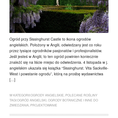
Ogród przy Sissinghurst Castle to ikona ogrodów
angielskich. Położony w Anglii, odwiedzany jest co roku
przez tysiące ogrodników pasjonatów i profesjonalistów.
Jeśli jesteś w Anglii, to ten ogród powinien koniecznie
znaleźć się na liście miejsc do odwiedzenia. 4 listopada w j.
angielskim ukazała się książka “Sissinghurst. Vita Sackville-
West i powstanie ogrodu”, którą na prośbę wydawnictwa
[…]
W KATEGORII:
OGRODY ANGIELSKIE
,
POLECANE ROŚLINY
TAGI:
OGRÓD ANGIELSKI
,
OGRODY BOTANICZNE I INNE DO
ZWIEDZANIA
,
PROJEKTOWANIE