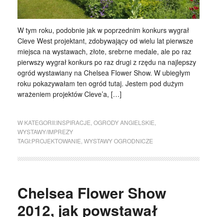
W tym roku, podobnie jak w poprzednim konkurs wygrał
Cleve West projektant, zdobywający od wielu lat pierwsze
miejsca na wystawach, złote, srebrne medale, ale po raz
pierwszy wygrał konkurs po raz drugi z rzędu na najlepszy
ogród wystawiany na Chelsea Flower Show. W ubiegłym
roku pokazywałam ten ogród tutaj. Jestem pod dużym
wrażeniem projektów Cleve’a, […]
W KATEGORII:
INSPIRACJE
,
OGRODY ANGIELSKIE
,
WYSTAWY/IMPREZY
TAGI:
PROJEKTOWANIE
,
WYSTAWY OGRODNICZE
Chelsea Flower Show
2012, jak powstawał