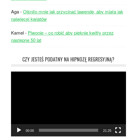
Aga
-
Olśniło mnie jak przycinać lawendę, aby miała jak
najwięcej kwiatów
Kamel
-
Piwonie – co robić aby pięknie kwitły przez
następne 50 lat
CZY JESTEŚ PODATNY NA HIPNOZĘ REGRESYJNĄ?
Odtwarzacz
video
00:00
21:25