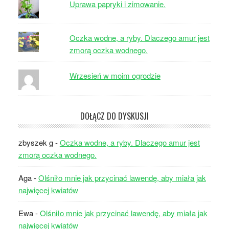
Uprawa papryki i zimowanie.
Oczka wodne, a ryby. Dlaczego amur jest
zmorą oczka wodnego.
Wrzesień w moim ogrodzie
DOŁĄCZ DO DYSKUSJI
zbyszek g
-
Oczka wodne, a ryby. Dlaczego amur jest
zmorą oczka wodnego.
Aga
-
Olśniło mnie jak przycinać lawendę, aby miała jak
najwięcej kwiatów
Ewa
-
Olśniło mnie jak przycinać lawendę, aby miała jak
najwięcej kwiatów