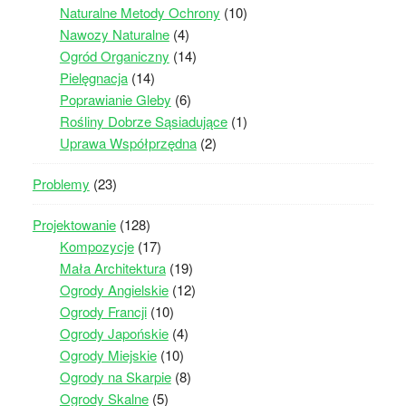
Naturalne Metody Ochrony
(10)
Nawozy Naturalne
(4)
Ogród Organiczny
(14)
Pielęgnacja
(14)
Poprawianie Gleby
(6)
Rośliny Dobrze Sąsiadujące
(1)
Uprawa Współprzędna
(2)
Problemy
(23)
Projektowanie
(128)
Kompozycje
(17)
Mała Architektura
(19)
Ogrody Angielskie
(12)
Ogrody Francji
(10)
Ogrody Japońskie
(4)
Ogrody Miejskie
(10)
Ogrody na Skarpie
(8)
Ogrody Skalne
(5)