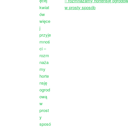
– rozmnażamy hortensję ogrodo
w prosty sposób