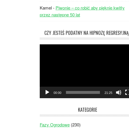
Kamel
-
Piwonie – co robić aby pięknie kwitły
przez następne 50 lat
CZY JESTEŚ PODATNY NA HIPNOZĘ REGRESYJNĄ
Odtwarzacz
video
00:00
21:25
KATEGORIE
Fazy Ogrodowe
(230)