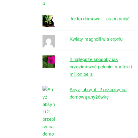
Jukka domowa – jak przyciąć.
Kwiaty magnolii w sierpniu
2 najlepsze sposoby jak
przezimować petunie, surfinie i
million bells
Anyż, absynt i 2 przepisy na
domową anyżówkę