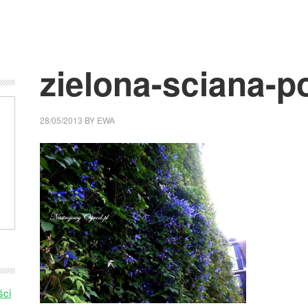
zielona-sciana-p
28/05/2013
BY
EWA
ści