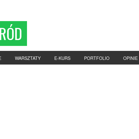
RÓD
E
WARSZTATY
E-KURS
PORTFOLIO
OPINIE