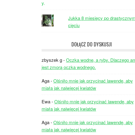
Jukka 8 miesięcy po drastyczny
cięciu
DOŁĄCZ DO DYSKUSJI
zbyszek g
-
Oczka wodne, a ryby. Dlaczego a
jest zmorą oczka wodnego.
Aga
-
Olśniło mnie jak przycinać lawendę, aby
miała jak najwięcej kwiatów
Ewa
-
Olśniło mnie jak przycinać lawendę, aby
miała jak najwięcej kwiatów
Aga
-
Olśniło mnie jak przycinać lawendę, aby
miała jak najwięcej kwiatów