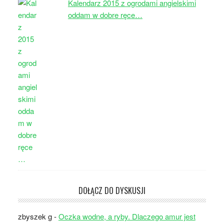
Kalendarz 2015 z ogrodami angielskimi
oddam w dobre ręce…
DOŁĄCZ DO DYSKUSJI
zbyszek g
-
Oczka wodne, a ryby. Dlaczego amur jest