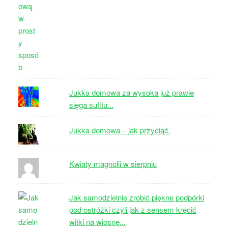
Jukka domowa za wysoka już prawie
sięga sufitu...
Jukka domowa – jak przyciąć.
Kwiaty magnolii w sierpniu
Jak samodzielnie zrobić piękne podpórki
pod ostróżki czyli jak z sensem kręcić
witki na wiosnę...