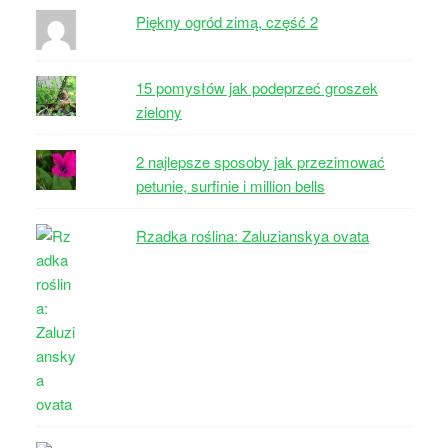
Piękny ogród zimą, część 2
15 pomysłów jak podeprzeć groszek
zielony
2 najlepsze sposoby jak przezimować
petunie, surfinie i million bells
Rzadka roślina: Zaluzianskya ovata