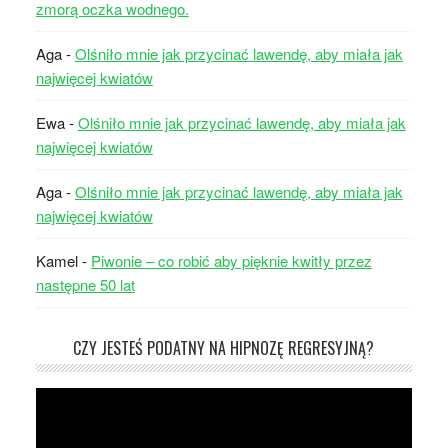
zmorą oczka wodnego.
Aga
-
Olśniło mnie jak przycinać lawendę, aby miała jak
najwięcej kwiatów
Ewa
-
Olśniło mnie jak przycinać lawendę, aby miała jak
najwięcej kwiatów
Aga
-
Olśniło mnie jak przycinać lawendę, aby miała jak
najwięcej kwiatów
Kamel
-
Piwonie – co robić aby pięknie kwitły przez
następne 50 lat
CZY JESTEŚ PODATNY NA HIPNOZĘ REGRESYJNĄ?
Odtwarzacz
video