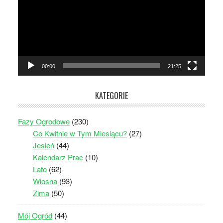
00:00
21:25
KATEGORIE
Fazy Ogrodowe
(230)
Co Kwitnie w Tym Miesiącu?
(27)
Jesień
(44)
Kalendarz Prac
(10)
Lato
(62)
Wiosna
(93)
Zima
(50)
Mój Ogród
(44)