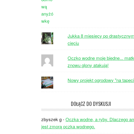
Jukka 8 miesięcy po drastyczny
cięciu
Oczko wodne moje biedne... matk
znowu glony atakują!
Nowy projekt ogrodowy "na tapeci
DOŁĄCZ DO DYSKUSJI
zbyszek g
-
Oczka wodne, a ryby. Dlaczego a
jest zmorą oczka wodnego.