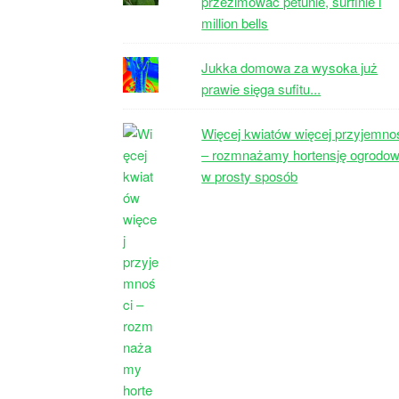
przezimować petunie, surfinie i
million bells
Jukka domowa za wysoka już
prawie sięga sufitu...
Więcej kwiatów więcej przyjemno
– rozmnażamy hortensję ogrodo
w prosty sposób