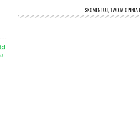
SKOMENTUJ, TWOJA OPINIA M
ści
wą