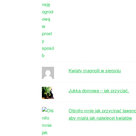
Kwiaty magnolii w sierpniu
Jukka domowa – jak przyciąć.
Olśniło mnie jak przycinać lawen
aby miała jak najwięcej kwiatów