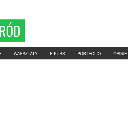
RÓD
E
WARSZTATY
E-KURS
PORTFOLIO
OPINIE