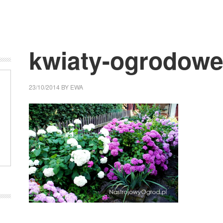
kwiaty-ogrodowe-
23/10/2014
BY
EWA