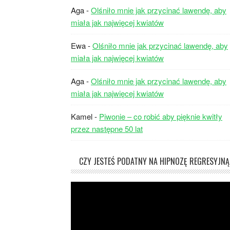
Aga
-
Olśniło mnie jak przycinać lawendę, aby
miała jak najwięcej kwiatów
Ewa
-
Olśniło mnie jak przycinać lawendę, aby
miała jak najwięcej kwiatów
Aga
-
Olśniło mnie jak przycinać lawendę, aby
miała jak najwięcej kwiatów
Kamel
-
Piwonie – co robić aby pięknie kwitły
przez następne 50 lat
CZY JESTEŚ PODATNY NA HIPNOZĘ REGRESYJNĄ
Odtwarzacz
video