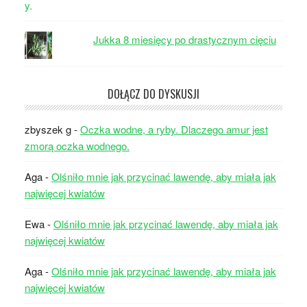
Jukka 8 miesięcy po drastycznym cięciu
DOŁĄCZ DO DYSKUSJI
zbyszek g
-
Oczka wodne, a ryby. Dlaczego amur jest
zmorą oczka wodnego.
Aga
-
Olśniło mnie jak przycinać lawendę, aby miała jak
najwięcej kwiatów
Ewa
-
Olśniło mnie jak przycinać lawendę, aby miała jak
najwięcej kwiatów
Aga
-
Olśniło mnie jak przycinać lawendę, aby miała jak
najwięcej kwiatów