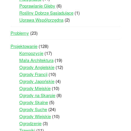
Poprawianie Gleby
(6)
Rośliny Dobrze Sąsiadujące
(1)
Uprawa Współprzędna
(2)
Problemy
(23)
Projektowanie
(128)
Kompozycje
(17)
Mała Architektura
(19)
Ogrody Angielskie
(12)
Ogrody Francji
(10)
Ogrody Japońskie
(4)
Ogrody Miejskie
(10)
Ogrody na Skarpie
(8)
Ogrody Skalne
(5)
Ogrody Suche
(24)
Ogrody Wiejskie
(10)
Ogrodzenie
(3)
Trawniki
(11)