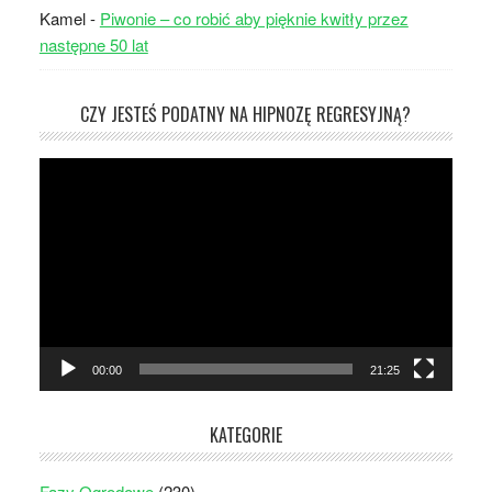
Kamel
-
Piwonie – co robić aby pięknie kwitły przez
następne 50 lat
CZY JESTEŚ PODATNY NA HIPNOZĘ REGRESYJNĄ?
Odtwarzacz
video
00:00
21:25
KATEGORIE
Fazy Ogrodowe
(230)