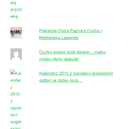
Piekielnie Ostra Papryka Cyklon i
Niebiańska Lawenda
Oczko wodne moje biedne... matko,
znowu glony atakują!
Kalendarz 2015 z ogrodami angielskimi
oddam w dobre ręce…