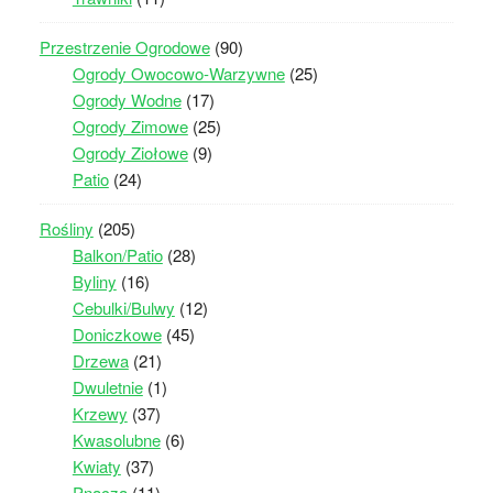
Przestrzenie Ogrodowe
(90)
Ogrody Owocowo-Warzywne
(25)
Ogrody Wodne
(17)
Ogrody Zimowe
(25)
Ogrody Ziołowe
(9)
Patio
(24)
Rośliny
(205)
Balkon/Patio
(28)
Byliny
(16)
Cebulki/Bulwy
(12)
Doniczkowe
(45)
Drzewa
(21)
Dwuletnie
(1)
Krzewy
(37)
Kwasolubne
(6)
Kwiaty
(37)
Pnącza
(11)