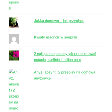
Jukka domowa – jak przyciąć.
Kwiaty magnolii w sierpniu
2 najlepsze sposoby jak przezimować
petunie, surfinie i million bells
Anyż, absynt i 2 przepisy na domową
anyżówkę