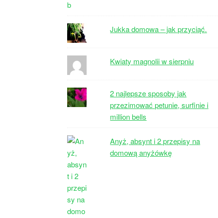
Jukka domowa – jak przyciąć.
Kwiaty magnolii w sierpniu
2 najlepsze sposoby jak
przezimować petunie, surfinie i
million bells
Anyż, absynt i 2 przepisy na
domową anyżówkę