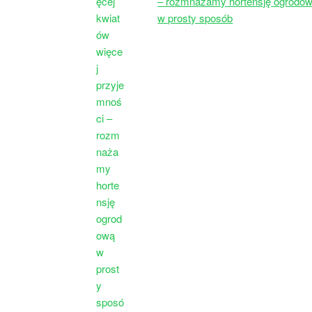
– rozmnażamy hortensję ogrodo
w prosty sposób