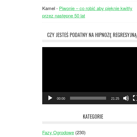
Kamel
-
Piwonie – co robić aby pięknie kwitły
przez następne 50 lat
CZY JESTEŚ PODATNY NA HIPNOZĘ REGRESYJNĄ
Odtwarzacz
video
00:00
21:25
KATEGORIE
Fazy Ogrodowe
(230)