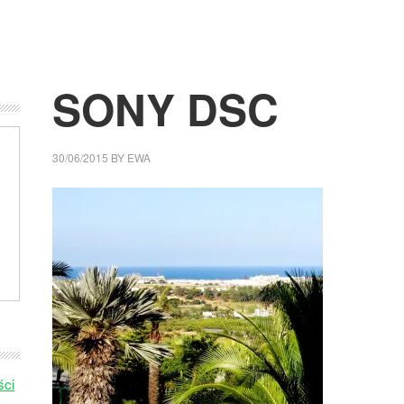
SONY DSC
30/06/2015
BY
EWA
ści