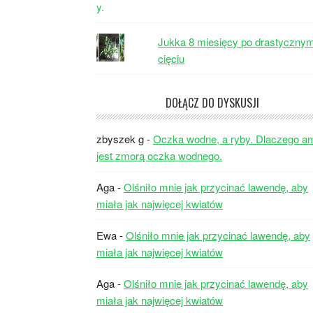
Jukka 8 miesięcy po drastyczny
cięciu
DOŁĄCZ DO DYSKUSJI
zbyszek g
-
Oczka wodne, a ryby. Dlaczego a
jest zmorą oczka wodnego.
Aga
-
Olśniło mnie jak przycinać lawendę, aby
miała jak najwięcej kwiatów
Ewa
-
Olśniło mnie jak przycinać lawendę, aby
miała jak najwięcej kwiatów
Aga
-
Olśniło mnie jak przycinać lawendę, aby
miała jak najwięcej kwiatów