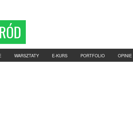
RÓD
E
WARSZTATY
E-KURS
PORTFOLIO
OPINIE