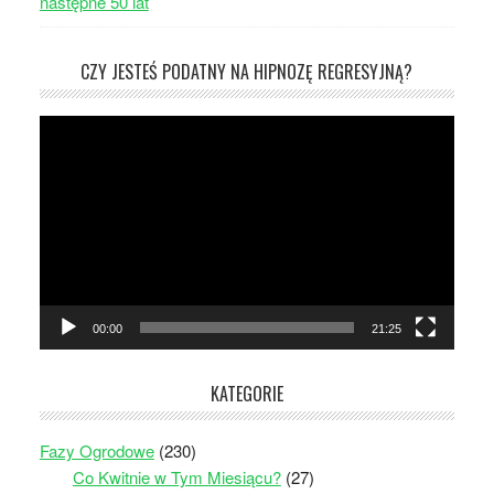
następne 50 lat
CZY JESTEŚ PODATNY NA HIPNOZĘ REGRESYJNĄ?
Odtwarzacz
video
00:00
21:25
KATEGORIE
Fazy Ogrodowe
(230)
Co Kwitnie w Tym Miesiącu?
(27)