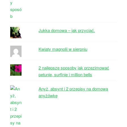
Jukka domowa – jak przyciąć.
Kwiaty magnolii w sierpniu
2 najlepsze sposoby jak przezimować
petunie, surfinie i million bells
Anyż, absynt i 2 przepisy na domową
anyżówkę