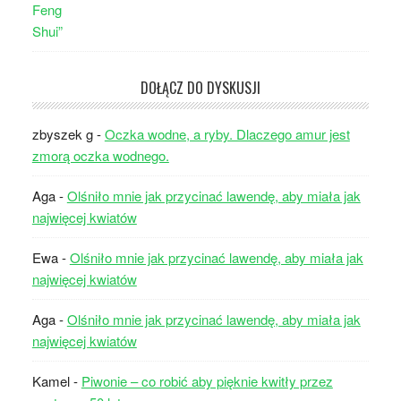
DOŁĄCZ DO DYSKUSJI
zbyszek g
-
Oczka wodne, a ryby. Dlaczego amur jest
zmorą oczka wodnego.
Aga
-
Olśniło mnie jak przycinać lawendę, aby miała jak
najwięcej kwiatów
Ewa
-
Olśniło mnie jak przycinać lawendę, aby miała jak
najwięcej kwiatów
Aga
-
Olśniło mnie jak przycinać lawendę, aby miała jak
najwięcej kwiatów
Kamel
-
Piwonie – co robić aby pięknie kwitły przez