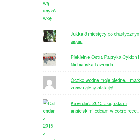
Jukka 8 miesięcy po drastyczny
cięciu
Piekielnie Ostra Papryka Cyklon i
Niebiańska Lawenda
Oczko wodne moje biedne... matk
znowu glony atakują!
Kalendarz 2015 z ogrodami
angielskimi oddam w dobre ręce