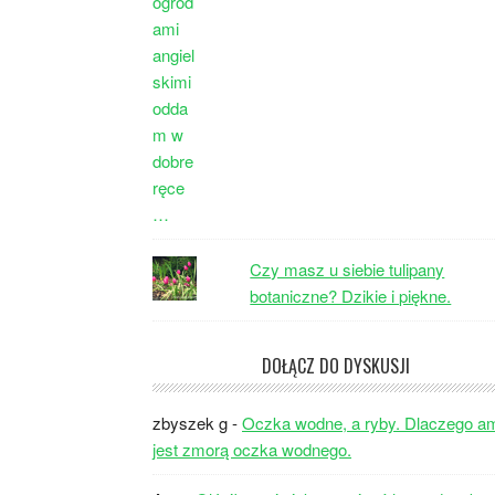
Czy masz u siebie tulipany
botaniczne? Dzikie i piękne.
DOŁĄCZ DO DYSKUSJI
zbyszek g
-
Oczka wodne, a ryby. Dlaczego a
jest zmorą oczka wodnego.