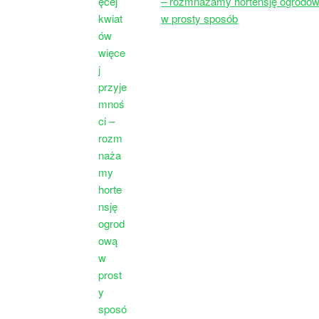
– rozmnażamy hortensję ogrodo
w prosty sposób