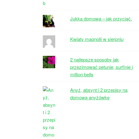
Jukka domowa – jak przyciąć.
Kwiaty magnolii w sierpniu
2 najlepsze sposoby jak
przezimować petunie, surfinie i
million bells
Anyż, absynt i 2 przepisy na
domową anyżówkę