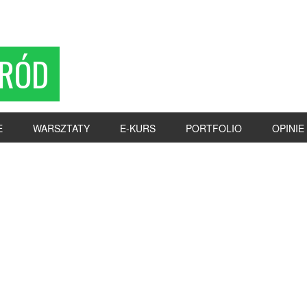
RÓD
E
WARSZTATY
E-KURS
PORTFOLIO
OPINIE