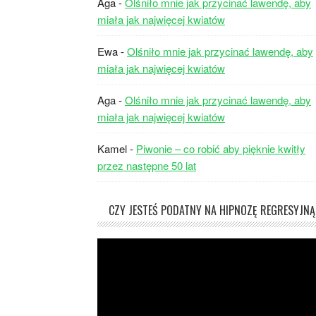
Aga
-
Olśniło mnie jak przycinać lawendę, aby
miała jak najwięcej kwiatów
Ewa
-
Olśniło mnie jak przycinać lawendę, aby
miała jak najwięcej kwiatów
Aga
-
Olśniło mnie jak przycinać lawendę, aby
miała jak najwięcej kwiatów
Kamel
-
Piwonie – co robić aby pięknie kwitły
przez następne 50 lat
CZY JESTEŚ PODATNY NA HIPNOZĘ REGRESYJNĄ
Odtwarzacz
video