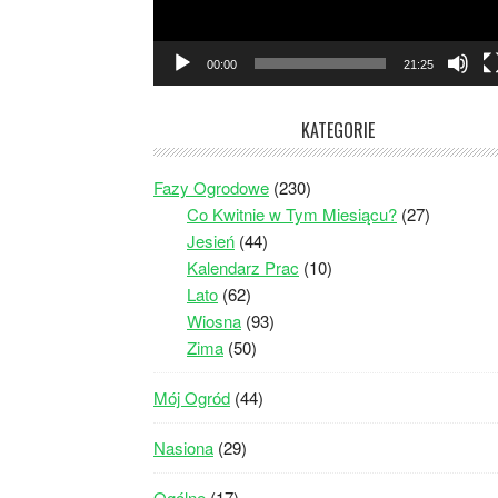
00:00
21:25
KATEGORIE
Fazy Ogrodowe
(230)
Co Kwitnie w Tym Miesiącu?
(27)
Jesień
(44)
Kalendarz Prac
(10)
Lato
(62)
Wiosna
(93)
Zima
(50)
Mój Ogród
(44)
Nasiona
(29)
Ogólne
(17)