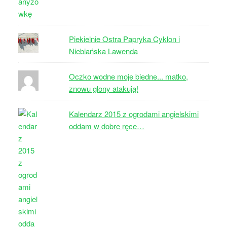
Piekielnie Ostra Papryka Cyklon i
Niebiańska Lawenda
Oczko wodne moje biedne... matko,
znowu glony atakują!
Kalendarz 2015 z ogrodami angielskimi
oddam w dobre ręce…