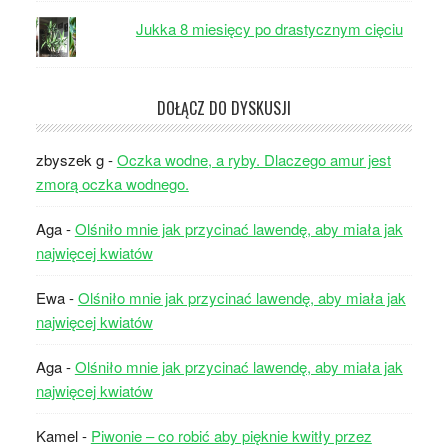
Jukka 8 miesięcy po drastycznym cięciu
DOŁĄCZ DO DYSKUSJI
zbyszek g
-
Oczka wodne, a ryby. Dlaczego amur jest
zmorą oczka wodnego.
Aga
-
Olśniło mnie jak przycinać lawendę, aby miała jak
najwięcej kwiatów
Ewa
-
Olśniło mnie jak przycinać lawendę, aby miała jak
najwięcej kwiatów
Aga
-
Olśniło mnie jak przycinać lawendę, aby miała jak
najwięcej kwiatów
Kamel
-
Piwonie – co robić aby pięknie kwitły przez