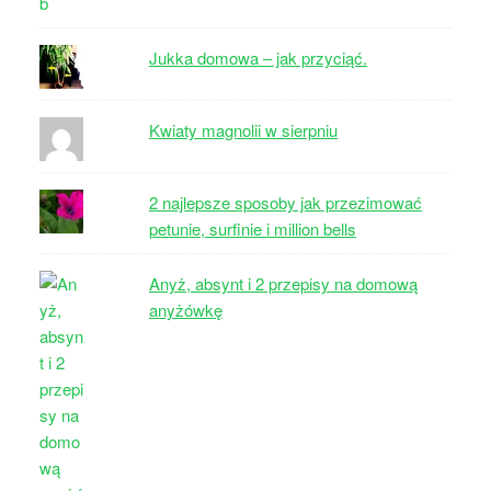
Jukka domowa – jak przyciąć.
Kwiaty magnolii w sierpniu
2 najlepsze sposoby jak przezimować
petunie, surfinie i million bells
Anyż, absynt i 2 przepisy na domową
anyżówkę