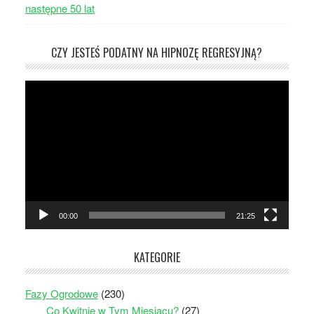
następne 50 lat
CZY JESTEŚ PODATNY NA HIPNOZĘ REGRESYJNĄ?
Odtwarzacz
video
00:00
21:25
KATEGORIE
Fazy Ogrodowe
(230)
Co Kwitnie w Tym Miesiącu?
(27)