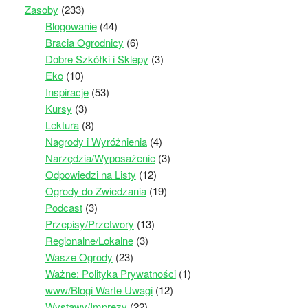
Zasoby
(233)
Blogowanie
(44)
Bracia Ogrodnicy
(6)
Dobre Szkółki i Sklepy
(3)
Eko
(10)
Inspiracje
(53)
Kursy
(3)
Lektura
(8)
Nagrody i Wyróżnienia
(4)
Narzędzia/Wyposażenie
(3)
Odpowiedzi na Listy
(12)
Ogrody do Zwiedzania
(19)
Podcast
(3)
Przepisy/Przetwory
(13)
Regionalne/Lokalne
(3)
Wasze Ogrody
(23)
Ważne: Polityka Prywatności
(1)
www/Blogi Warte Uwagi
(12)
Wystawy/Imprezy
(22)