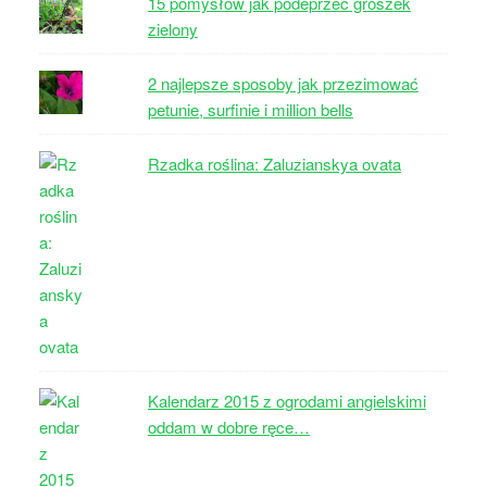
15 pomysłów jak podeprzeć groszek
zielony
2 najlepsze sposoby jak przezimować
petunie, surfinie i million bells
Rzadka roślina: Zaluzianskya ovata
Kalendarz 2015 z ogrodami angielskimi
oddam w dobre ręce…