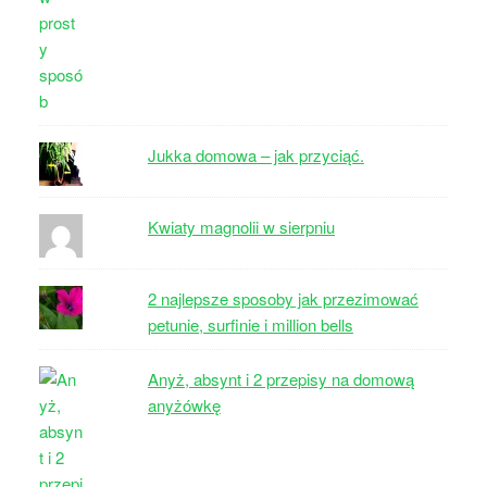
Jukka domowa – jak przyciąć.
Kwiaty magnolii w sierpniu
2 najlepsze sposoby jak przezimować
petunie, surfinie i million bells
Anyż, absynt i 2 przepisy na domową
anyżówkę