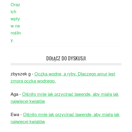
DOŁĄCZ DO DYSKUSJI
zbyszek g
-
Oczka wodne, a ryby. Dlaczego amur jest
zmorą oczka wodnego.
Aga
-
Olśniło mnie jak przycinać lawendę, aby miała jak
najwięcej kwiatów
Ewa
-
Olśniło mnie jak przycinać lawendę, aby miała jak
najwięcej kwiatów