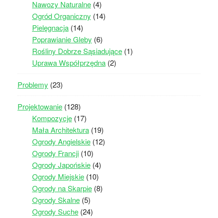
Nawozy Naturalne
(4)
Ogród Organiczny
(14)
Pielęgnacja
(14)
Poprawianie Gleby
(6)
Rośliny Dobrze Sąsiadujące
(1)
Uprawa Współprzędna
(2)
Problemy
(23)
Projektowanie
(128)
Kompozycje
(17)
Mała Architektura
(19)
Ogrody Angielskie
(12)
Ogrody Francji
(10)
Ogrody Japońskie
(4)
Ogrody Miejskie
(10)
Ogrody na Skarpie
(8)
Ogrody Skalne
(5)
Ogrody Suche
(24)