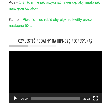
Aga
-
Olśniło mnie jak przycinać lawendę, aby miała jak
najwięcej kwiatów
Kamel
-
Piwonie – co robić aby pięknie kwitły przez
następne 50 lat
CZY JESTEŚ PODATNY NA HIPNOZĘ REGRESYJNĄ?
Odtwarzacz
video
00:00
21:25