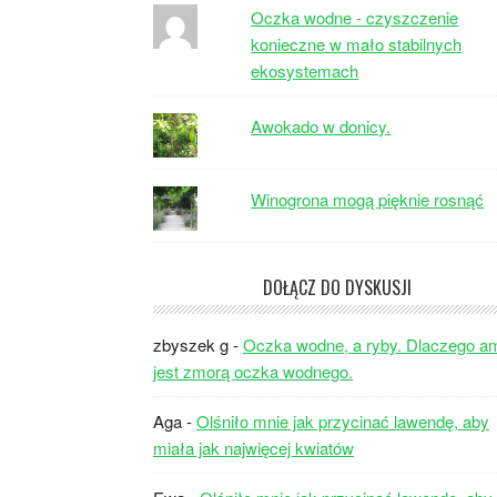
Oczka wodne - czyszczenie
konieczne w mało stabilnych
ekosystemach
Awokado w donicy.
Winogrona mogą pięknie rosnąć
DOŁĄCZ DO DYSKUSJI
zbyszek g
-
Oczka wodne, a ryby. Dlaczego a
jest zmorą oczka wodnego.
Aga
-
Olśniło mnie jak przycinać lawendę, aby
miała jak najwięcej kwiatów