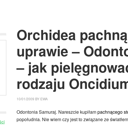
Orchidea pachną
uprawie – Odont
– jak pielęgnowa
rodzaju Oncidiu
10/01/2009
BY
EWA
Odontonia Samuraj. Nareszcie kupiłam
pachnącego st
popołudnia. Nie wiem czy jest to związane ze światłe
ści