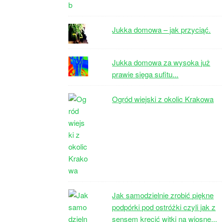
Jukka domowa – jak przyciąć.
Jukka domowa za wysoka już
prawie sięga sufitu...
Ogród wiejski z okolic Krakowa
Jak samodzielnie zrobić piękne
podpórki pod ostróżki czyli jak z
sensem kręcić witki na wiosnę...