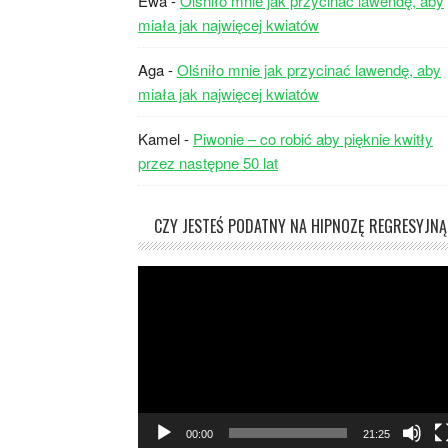
Ewa
-
Olśniło mnie jak przycinać lawendę, aby
miała jak najwięcej kwiatów
Aga
-
Olśniło mnie jak przycinać lawendę, aby
miała jak najwięcej kwiatów
Kamel
-
Piwonie – co robić aby pięknie kwitły
przez następne 50 lat
CZY JESTEŚ PODATNY NA HIPNOZĘ REGRESYJNĄ
Odtwarzacz
video
00:00
21:25