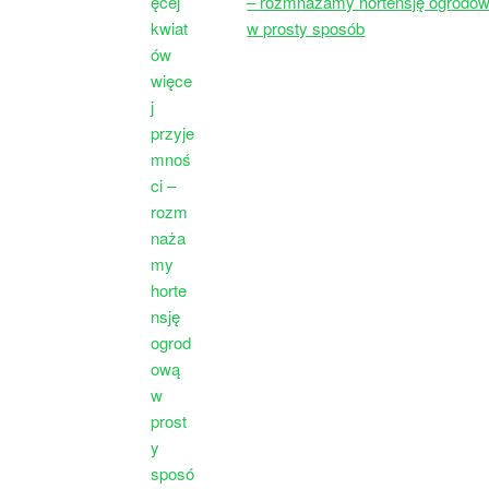
– rozmnażamy hortensję ogrodo
w prosty sposób