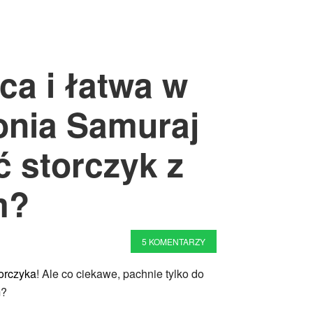
ca i łatwa w
onia Samuraj
ć storczyk z
m?
5 KOMENTARZY
orczyka
! Ale co ciekawe, pachnie tylko do
m?