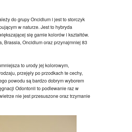
eży do grupy Oncidium i jest to storczyk
pującym w naturze. Jest to hybryda
iększającej się gamie kolorów i kształtów.
a, Brassia, Oncidium oraz przynajmniej 83
umniejsza to urody jej kolorowym,
odzaju, przejęły po przodkach te cechy,
z tego powodu są bardzo dobrym wyborem
ęgnacji Odontonii to podlewanie raz w
ietrze nie jest przesuszone oraz trzymanie