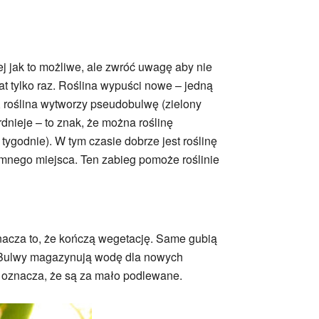
j jak to możliwe, ale zwróć uwagę aby nie
iat tylko raz. Roślina wypuści nowe – jedną
, roślina wytworzy pseudobulwę (zielony
dnieje – to znak, że można roślinę
tygodnie). W tym czasie dobrze jest roślinę
emnego miejsca. Ten zabieg pomoże roślinie
nacza to, że kończą wegetację. Same gubią
ci. Bulwy magazynują wodę dla nowych
o oznacza, że są za mało podlewane.