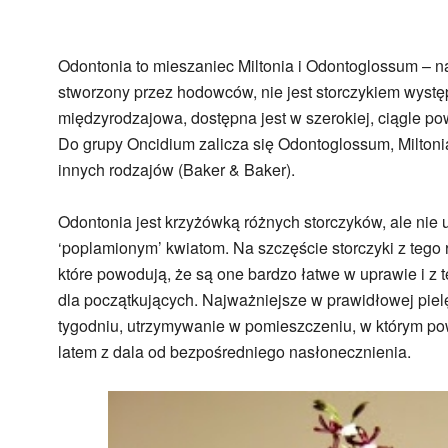
Odontonia to mieszaniec Miltonia i Odontoglossum – nal
stworzony przez hodowców, nie jest storczykiem wystę
międzyrodzajowa, dostępna jest w szerokiej, ciągle pow
Do grupy Oncidium zalicza się Odontoglossum, Miltoni
innych rodzajów (Baker & Baker).
Odontonia jest krzyżówką różnych storczyków, ale nie 
‘poplamionym’ kwiatom. Na szczęście storczyki z tego r
które powodują, że są one bardzo łatwe w uprawie i 
dla początkujących. Najważniejsze w prawidłowej piel
tygodniu, utrzymywanie w pomieszczeniu, w którym pow
latem z dala od bezpośredniego nasłonecznienia.