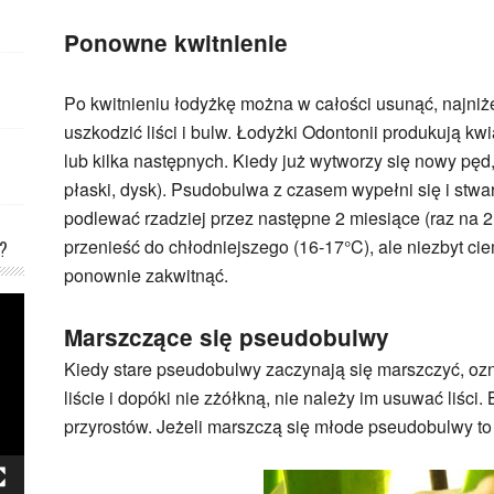
Ponowne kwitnienie
Po kwitnieniu łodyżkę można w całości usunąć, najniże
uszkodzić liści i bulw. Łodyżki Odontonii produkują kw
lub kilka następnych. Kiedy już wytworzy się nowy pęd
płaski, dysk). Psudobulwa z czasem wypełni się i stwar
podlewać rzadziej przez następne 2 miesiące (raz na 2 
przenieść do chłodniejszego (16-17°C), ale niezbyt ci
?
ponownie zakwitnąć.
Marszczące się pseudobulwy
Kiedy stare pseudobulwy zaczynają się marszczyć, oz
liście i dopóki nie zżółkną, nie należy im usuwać liś
przyrostów. Jeżeli marszczą się młode pseudobulwy t