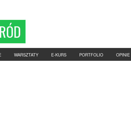
RÓD
E
WARSZTATY
E-KURS
PORTFOLIO
OPINIE