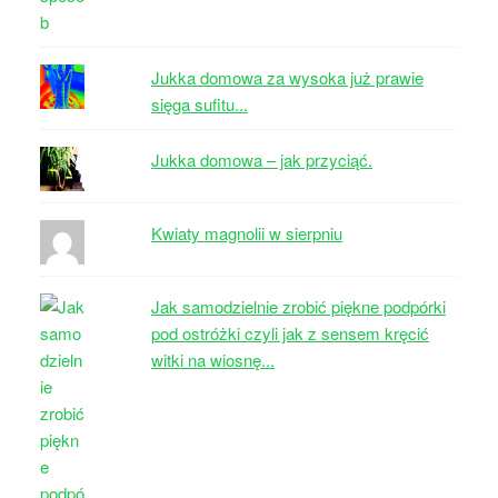
Jukka domowa za wysoka już prawie
sięga sufitu...
Jukka domowa – jak przyciąć.
Kwiaty magnolii w sierpniu
Jak samodzielnie zrobić piękne podpórki
pod ostróżki czyli jak z sensem kręcić
witki na wiosnę...