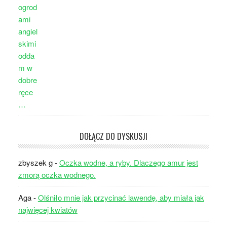
DOŁĄCZ DO DYSKUSJI
zbyszek g
-
Oczka wodne, a ryby. Dlaczego amur jest
zmorą oczka wodnego.
Aga
-
Olśniło mnie jak przycinać lawendę, aby miała jak
najwięcej kwiatów