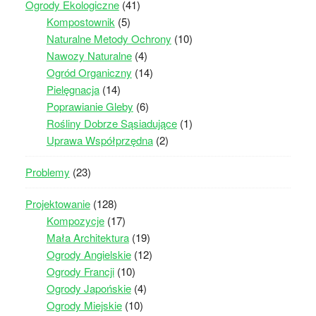
Ogrody Ekologiczne
(41)
Kompostownik
(5)
Naturalne Metody Ochrony
(10)
Nawozy Naturalne
(4)
Ogród Organiczny
(14)
Pielęgnacja
(14)
Poprawianie Gleby
(6)
Rośliny Dobrze Sąsiadujące
(1)
Uprawa Współprzędna
(2)
Problemy
(23)
Projektowanie
(128)
Kompozycje
(17)
Mała Architektura
(19)
Ogrody Angielskie
(12)
Ogrody Francji
(10)
Ogrody Japońskie
(4)
Ogrody Miejskie
(10)