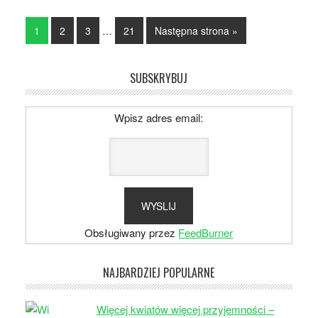
1
2
3
…
21
Następna strona »
SUBSKRYBUJ
Wpisz adres email:
Obsługiwany przez
FeedBurner
NAJBARDZIEJ POPULARNE
Więcej kwiatów więcej przyjemności –