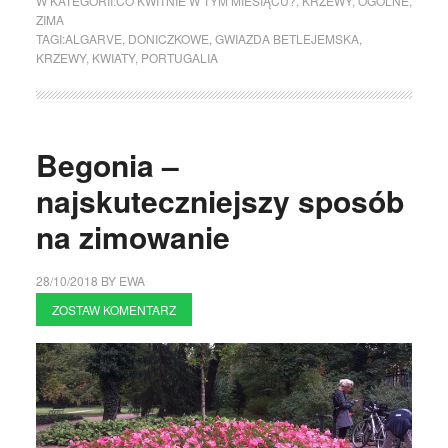
W KATEGORII:
CO KWITNIE W TYM MIESIĄCU?
,
KRZEWY
,
OGÓLNE
,
ZIMA
TAGI:
ALGARVE
,
DONICZKOWE
,
GWIAZDA BETLEJEMSKA
,
KRZEWY
,
KWIATY
,
PORTUGALIA
Begonia –
najskuteczniejszy sposób
na zimowanie
28/10/2018
BY
EWA
ZOSTAW KOMENTARZ