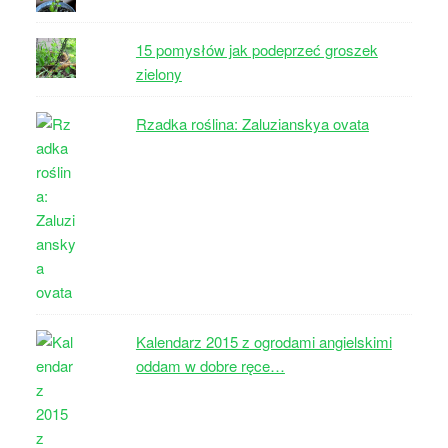
15 pomysłów jak podeprzeć groszek
zielony
Rzadka roślina: Zaluzianskya ovata
Kalendarz 2015 z ogrodami angielskimi
oddam w dobre ręce…