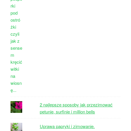
2 najlepsze sposoby jak przezimować
petunie, surfinie i million bells
Uprawa papryki i zimowanie.