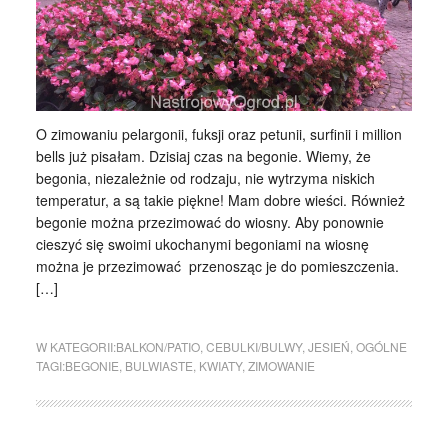
O zimowaniu pelargonii, fuksji oraz petunii, surfinii i million
bells już pisałam. Dzisiaj czas na begonie. Wiemy, że
begonia, niezależnie od rodzaju, nie wytrzyma niskich
temperatur, a są takie piękne! Mam dobre wieści. Również
begonie można przezimować do wiosny. Aby ponownie
cieszyć się swoimi ukochanymi begoniami na wiosnę
można je przezimować przenosząc je do pomieszczenia.
[…]
W KATEGORII:
BALKON/PATIO
,
CEBULKI/BULWY
,
JESIEŃ
,
OGÓLNE
TAGI:
BEGONIE
,
BULWIASTE
,
KWIATY
,
ZIMOWANIE