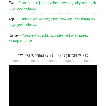
Ewa
-
Olśniło mnie jak przycinać lawendę, aby miała jak
najwięcej kwiatów
Aga
-
Olśniło mnie jak przycinać lawendę, aby miała jak
najwięcej kwiatów
Kamel
-
Piwonie – co robić aby pięknie kwitły przez
następne 50 lat
CZY JESTEŚ PODATNY NA HIPNOZĘ REGRESYJNĄ?
Odtwarzacz
video