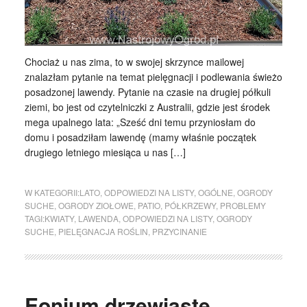
Chociaż u nas zima, to w swojej skrzynce mailowej
znalazłam pytanie na temat pielęgnacji i podlewania świeżo
posadzonej lawendy. Pytanie na czasie na drugiej półkuli
ziemi, bo jest od czytelniczki z Australii, gdzie jest środek
mega upalnego lata: „Sześć dni temu przyniosłam do
domu i posadziłam lawendę (mamy właśnie początek
drugiego letniego miesiąca u nas […]
W KATEGORII:
LATO
,
ODPOWIEDZI NA LISTY
,
OGÓLNE
,
OGRODY
SUCHE
,
OGRODY ZIOŁOWE
,
PATIO
,
PÓŁKRZEWY
,
PROBLEMY
TAGI:
KWIATY
,
LAWENDA
,
ODPOWIEDZI NA LISTY
,
OGRODY
SUCHE
,
PIELĘGNACJA ROŚLIN
,
PRZYCINANIE
Eonium drzewiaste