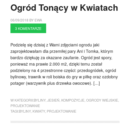
Ogród Tonący w Kwiatach
06/09/2018
BY
EWA
3 KOMENTARZE
Podzielę się dzisiaj z Wami zdjęciami ogrodu jaki
zaprojektowałam dla przemiłej pary Ani i Tomka, którym
bardzo dziękuję za okazane zaufanie. Ogród jest spory,
ponieważ ma prawie 2.000 m2, dzięki temu został
podzielony na 4 przestronne części: przedogródek, ogród
bylinowy, trawnik w roli boiska do gry w piłkę oraz ozdobny
potager (warzywnik plus drzewka owocowe). […]
W KATEGORII:
BYLINY
,
JESIEŃ
,
KOMPOZYCJE
,
OGRODY WIEJSKIE
,
PROJEKTOWANIE
TAGI:
BYLINY
,
KWIATY
,
PROJEKTOWANIE