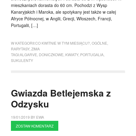
mieszkaniach dorasta do 60 cm. Pochodzi z Wysp
Kanaryjskich i Maroka, ale spotykany jest także w całej
Afryce Północnej, w Anglii, Grecji, Włoszech, Francji,
Portugalii, […]
W KATEGORII:
CO KWITNIE W TYM MIESIĄCU?
,
OGÓLNE
,
RARYTASY
,
ZIMA
TAGI:
ALGARVE
,
DONICZKOWE
,
KWIATY
,
PORTUGALIA
,
SUKULENTY
Gwiazda Betlejemska z
Odzysku
19/01/2019
BY
EWA
ZOSTAW KOMENTARZ