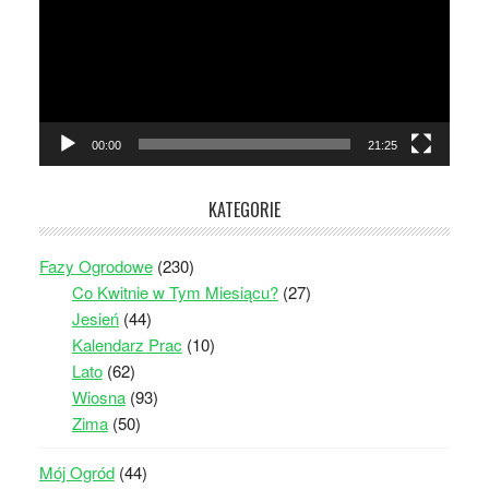
00:00
21:25
KATEGORIE
Fazy Ogrodowe
(230)
Co Kwitnie w Tym Miesiącu?
(27)
Jesień
(44)
Kalendarz Prac
(10)
Lato
(62)
Wiosna
(93)
Zima
(50)
Mój Ogród
(44)