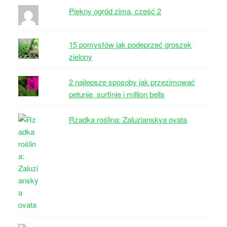
Piękny ogród zimą, część 2
15 pomysłów jak podeprzeć groszek
zielony
2 najlepsze sposoby jak przezimować
petunie, surfinie i million bells
Rzadka roślina: Zaluzianskya ovata