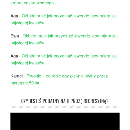
zmorą oczka wodnego.
Aga
-
Olśniło mnie jak przycinać lawendę, aby miała jak
najwięcej kwiatów
Ewa
-
Olśniło mnie jak przycinać lawendę, aby miała jak
najwięcej kwiatów
Aga
-
Olśniło mnie jak przycinać lawendę, aby miała jak
najwięcej kwiatów
Kamel
-
Piwonie – co robić aby pięknie kwitły przez
następne 50 lat
CZY JESTEŚ PODATNY NA HIPNOZĘ REGRESYJNĄ?
Odtwarzacz
video