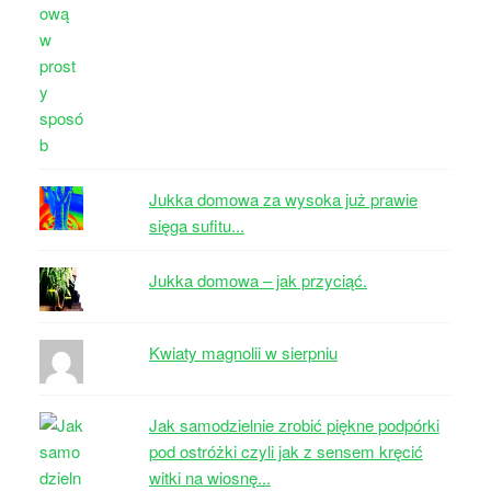
Jukka domowa za wysoka już prawie
sięga sufitu...
Jukka domowa – jak przyciąć.
Kwiaty magnolii w sierpniu
Jak samodzielnie zrobić piękne podpórki
pod ostróżki czyli jak z sensem kręcić
witki na wiosnę...