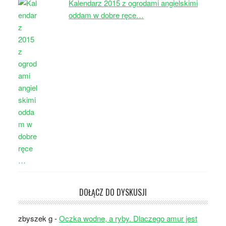
Kalendarz 2015 z ogrodami angielskimi
oddam w dobre ręce…
DOŁĄCZ DO DYSKUSJI
zbyszek g
-
Oczka wodne, a ryby. Dlaczego amur jest