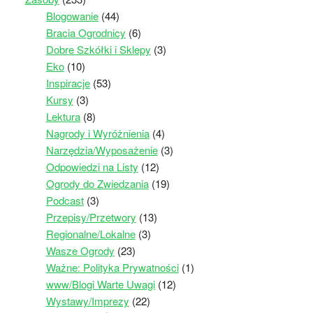
Blogowanie
(44)
Bracia Ogrodnicy
(6)
Dobre Szkółki i Sklepy
(3)
Eko
(10)
Inspiracje
(53)
Kursy
(3)
Lektura
(8)
Nagrody i Wyróżnienia
(4)
Narzędzia/Wyposażenie
(3)
Odpowiedzi na Listy
(12)
Ogrody do Zwiedzania
(19)
Podcast
(3)
Przepisy/Przetwory
(13)
Regionalne/Lokalne
(3)
Wasze Ogrody
(23)
Ważne: Polityka Prywatności
(1)
www/Blogi Warte Uwagi
(12)
Wystawy/Imprezy
(22)