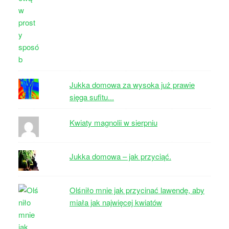
Jukka domowa za wysoka już prawie
sięga sufitu...
Kwiaty magnolii w sierpniu
Jukka domowa – jak przyciąć.
Olśniło mnie jak przycinać lawendę, aby
miała jak najwięcej kwiatów