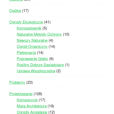
Ogólne
(17)
Ogrody Ekologiczne
(41)
Kompostownik
(5)
Naturalne Metody Ochrony
(10)
Nawozy Naturalne
(4)
Ogród Organiczny
(14)
Pielęgnacja
(14)
Poprawianie Gleby
(6)
Rośliny Dobrze Sąsiadujące
(1)
Uprawa Współprzędna
(2)
Problemy
(23)
Projektowanie
(128)
Kompozycje
(17)
Mała Architektura
(19)
Ogrody Angielskie
(12)