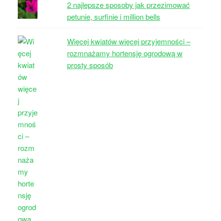
2 najlepsze sposoby jak przezimować
petunie, surfinie i million bells
Więcej kwiatów więcej przyjemności –
rozmnażamy hortensję ogrodową w
prosty sposób