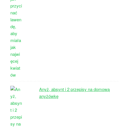
Anyż, absynt i 2 przepisy na domową
anyżówkę