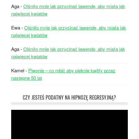
Aga
-
Olśniło mnie jak przycinać lawendę, aby miała jak
najwięcej kwiatów
Ewa
-
Olśniło mnie jak przycinać lawendę, aby miała jak
najwięcej kwiatów
Aga
-
Olśniło mnie jak przycinać lawendę, aby miała jak
najwięcej kwiatów
Kamel
-
Piwonie – co robić aby pięknie kwitły przez
następne 50 lat
CZY JESTEŚ PODATNY NA HIPNOZĘ REGRESYJNĄ?
Odtwarzacz
video