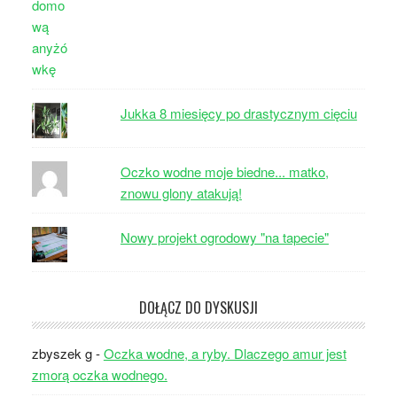
Jukka 8 miesięcy po drastycznym cięciu
Oczko wodne moje biedne... matko,
znowu glony atakują!
Nowy projekt ogrodowy "na tapecie"
DOŁĄCZ DO DYSKUSJI
zbyszek g
-
Oczka wodne, a ryby. Dlaczego amur jest
zmorą oczka wodnego.