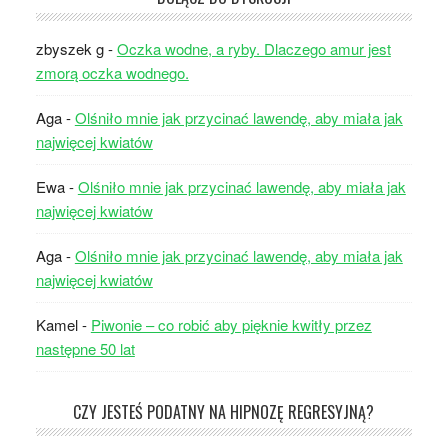
zbyszek g
-
Oczka wodne, a ryby. Dlaczego amur jest
zmorą oczka wodnego.
Aga
-
Olśniło mnie jak przycinać lawendę, aby miała jak
najwięcej kwiatów
Ewa
-
Olśniło mnie jak przycinać lawendę, aby miała jak
najwięcej kwiatów
Aga
-
Olśniło mnie jak przycinać lawendę, aby miała jak
najwięcej kwiatów
Kamel
-
Piwonie – co robić aby pięknie kwitły przez
następne 50 lat
CZY JESTEŚ PODATNY NA HIPNOZĘ REGRESYJNĄ?