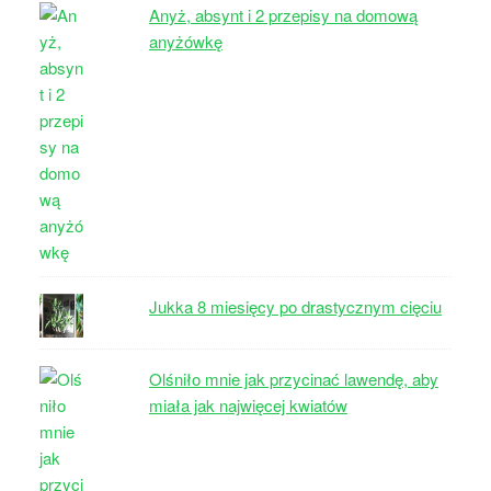
Anyż, absynt i 2 przepisy na domową
anyżówkę
Jukka 8 miesięcy po drastycznym cięciu
Olśniło mnie jak przycinać lawendę, aby
miała jak najwięcej kwiatów