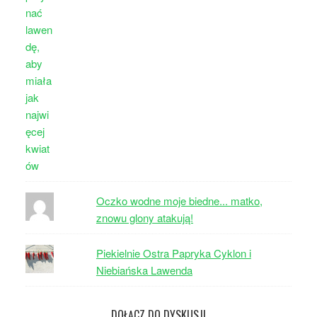
Oczko wodne moje biedne... matko,
znowu glony atakują!
Piekielnie Ostra Papryka Cyklon i
Niebiańska Lawenda
DOŁĄCZ DO DYSKUSJI