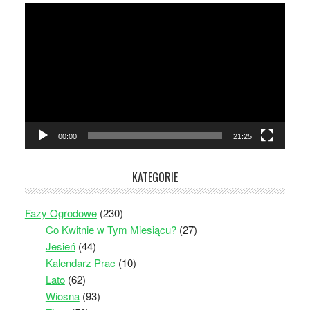
Odtwarzacz
video
00:00
21:25
KATEGORIE
Fazy Ogrodowe
(230)
Co Kwitnie w Tym Miesiącu?
(27)
Jesień
(44)
Kalendarz Prac
(10)
Lato
(62)
Wiosna
(93)