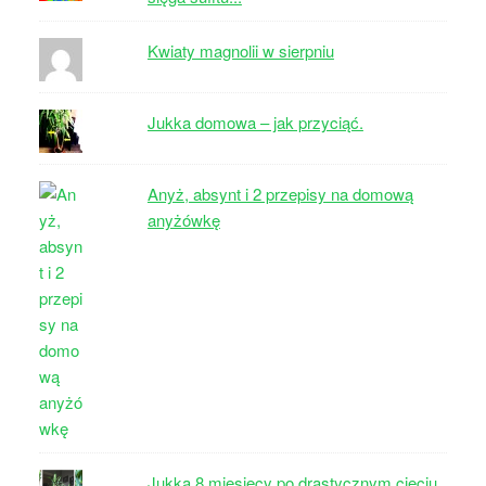
Kwiaty magnolii w sierpniu
Jukka domowa – jak przyciąć.
Anyż, absynt i 2 przepisy na domową
anyżówkę
Jukka 8 miesięcy po drastycznym cięciu