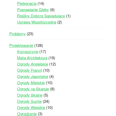
Pielęgnacja
(14)
Poprawianie Gleby
(6)
Rośliny Dobrze Sąsiadujące
(1)
Uprawa Współprzędna
(2)
Problemy
(23)
Projektowanie
(128)
Kompozycje
(17)
Mała Architektura
(19)
Ogrody Angielskie
(12)
Ogrody Francji
(10)
Ogrody Japońskie
(4)
Ogrody Miejskie
(10)
Ogrody na Skarpie
(8)
Ogrody Skalne
(5)
Ogrody Suche
(24)
Ogrody Wiejskie
(10)
Ogrodzenie
(3)