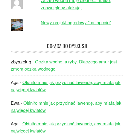
Oczko wodne moje biedne... matko,
znowu glony atakują!
Nowy projekt ogrodowy "na tapecie"
DOŁĄCZ DO DYSKUSJI
zbyszek g
-
Oczka wodne, a ryby. Dlaczego amur jest
zmorą oczka wodnego.
Aga
-
Olśniło mnie jak przycinać lawendę, aby miała jak
najwięcej kwiatów
Ewa
-
Olśniło mnie jak przycinać lawendę, aby miała jak
najwięcej kwiatów
Aga
-
Olśniło mnie jak przycinać lawendę, aby miała jak
najwięcej kwiatów