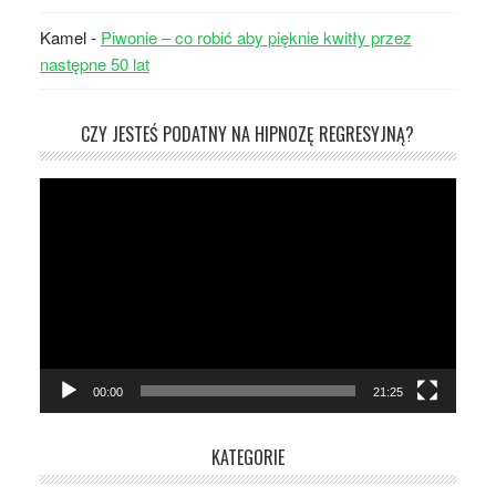
Kamel
-
Piwonie – co robić aby pięknie kwitły przez
następne 50 lat
CZY JESTEŚ PODATNY NA HIPNOZĘ REGRESYJNĄ?
Odtwarzacz
video
00:00
21:25
KATEGORIE