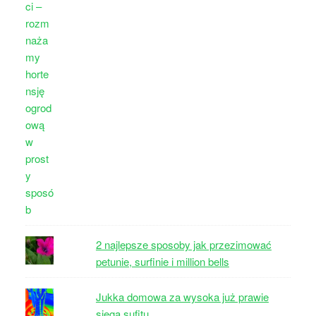
2 najlepsze sposoby jak przezimować
petunie, surfinie i million bells
Jukka domowa za wysoka już prawie
sięga sufitu...