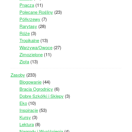
Pnącza
(11)
Polecane Rośliny
(23)
Półkrzewy
(7)
Rarytasy
(28)
Róże
(3)
Tropikalne
(13)
Warzywa/Owoce
(27)
Zimozielone
(11)
Zioła
(13)
Zasoby
(233)
Blogowanie
(44)
Bracia Ogrodnicy
(6)
Dobre Szkółki i Sklepy
(3)
Eko
(10)
Inspiracje
(53)
Kursy
(3)
Lektura
(8)
Nagrody i Wyróżnienia
(4)