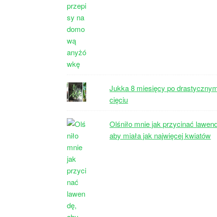
Jukka 8 miesięcy po drastyczny
cięciu
Olśniło mnie jak przycinać lawen
aby miała jak najwięcej kwiatów