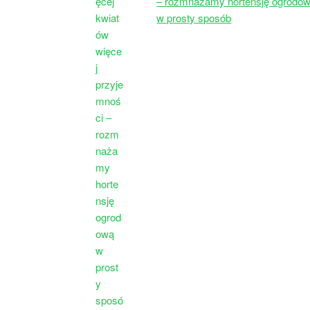
– rozmnażamy hortensję ogrodo
w prosty sposób