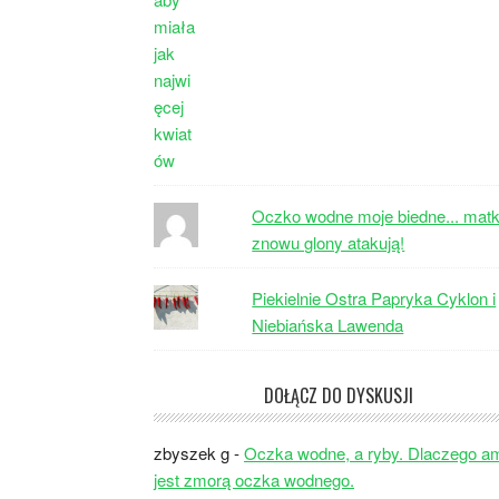
Oczko wodne moje biedne... matk
znowu glony atakują!
Piekielnie Ostra Papryka Cyklon i
Niebiańska Lawenda
DOŁĄCZ DO DYSKUSJI
zbyszek g
-
Oczka wodne, a ryby. Dlaczego a
jest zmorą oczka wodnego.