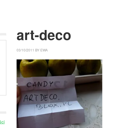
art-deco
03/10/2011
BY
EWA
ści