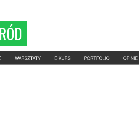
RÓD
E
WARSZTATY
E-KURS
PORTFOLIO
OPINIE