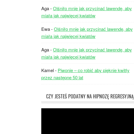
Aga
-
Olśniło mnie jak przycinać lawendę, aby
miała jak najwięcej kwiatów
Ewa
-
Olśniło mnie jak przycinać lawendę, aby
miała jak najwięcej kwiatów
Aga
-
Olśniło mnie jak przycinać lawendę, aby
miała jak najwięcej kwiatów
Kamel
-
Piwonie – co robić aby pięknie kwitły
przez następne 50 lat
CZY JESTEŚ PODATNY NA HIPNOZĘ REGRESYJNĄ
Odtwarzacz
video