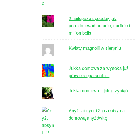
2 najlepsze sposoby jak
przezimować petunie, surfinie i
million bells
Kwiaty magnolii w sierpniu
Jukka domowa za wysoka już
prawie sięga sufitu...
Jukka domowa – jak przyciąć.
Anyż, absynt i 2 przepisy na
domową anyżówkę