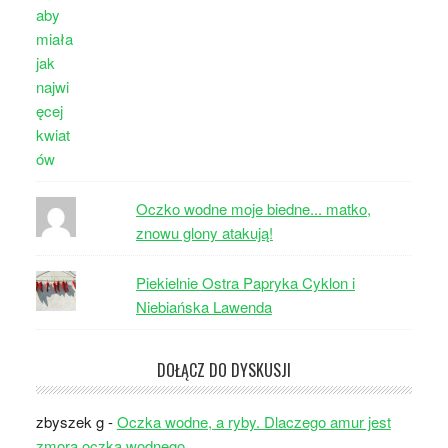
Oczko wodne moje biedne... matko,
znowu glony atakują!
Piekielnie Ostra Papryka Cyklon i
Niebiańska Lawenda
DOŁĄCZ DO DYSKUSJI
zbyszek g
-
Oczka wodne, a ryby. Dlaczego amur jest
zmorą oczka wodnego.