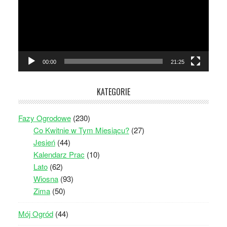
00:00
21:25
KATEGORIE
Fazy Ogrodowe
(230)
Co Kwitnie w Tym Miesiącu?
(27)
Jesień
(44)
Kalendarz Prac
(10)
Lato
(62)
Wiosna
(93)
Zima
(50)
Mój Ogród
(44)