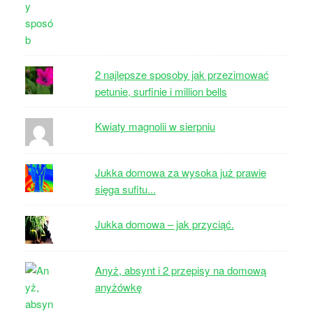
2 najlepsze sposoby jak przezimować
petunie, surfinie i million bells
Kwiaty magnolii w sierpniu
Jukka domowa za wysoka już prawie
sięga sufitu...
Jukka domowa – jak przyciąć.
Anyż, absynt i 2 przepisy na domową
anyżówkę