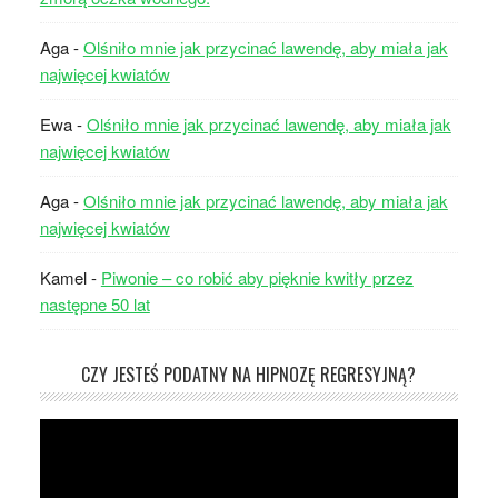
Aga
-
Olśniło mnie jak przycinać lawendę, aby miała jak
najwięcej kwiatów
Ewa
-
Olśniło mnie jak przycinać lawendę, aby miała jak
najwięcej kwiatów
Aga
-
Olśniło mnie jak przycinać lawendę, aby miała jak
najwięcej kwiatów
Kamel
-
Piwonie – co robić aby pięknie kwitły przez
następne 50 lat
CZY JESTEŚ PODATNY NA HIPNOZĘ REGRESYJNĄ?
Odtwarzacz
video