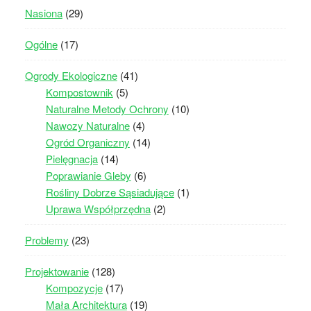
Nasiona
(29)
Ogólne
(17)
Ogrody Ekologiczne
(41)
Kompostownik
(5)
Naturalne Metody Ochrony
(10)
Nawozy Naturalne
(4)
Ogród Organiczny
(14)
Pielęgnacja
(14)
Poprawianie Gleby
(6)
Rośliny Dobrze Sąsiadujące
(1)
Uprawa Współprzędna
(2)
Problemy
(23)
Projektowanie
(128)
Kompozycje
(17)
Mała Architektura
(19)