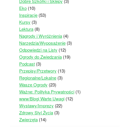
Dobre Szkółki i Sklepy
(3)
Eko
(10)
Inspiracje
(53)
Kursy
(3)
Lektura
(8)
Nagrody i Wyróżnienia
(4)
Narzędzia/Wyposażenie
(3)
Odpowiedzi na Listy
(12)
Ogrody do Zwiedzania
(19)
Podcast
(3)
Przepisy/Przetwory
(13)
Regionalne/Lokalne
(3)
Wasze Ogrody
(23)
Ważne: Polityka Prywatności
(1)
www/Blogi Warte Uwagi
(12)
Wystawy/Imprezy
(22)
Zdrowy Styl Życia
(3)
Zwierzęta
(14)