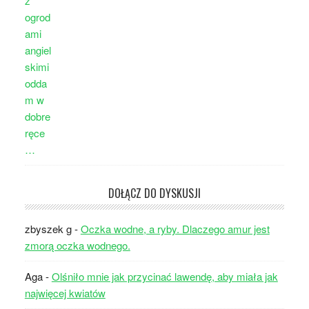
DOŁĄCZ DO DYSKUSJI
zbyszek g
-
Oczka wodne, a ryby. Dlaczego amur jest
zmorą oczka wodnego.
Aga
-
Olśniło mnie jak przycinać lawendę, aby miała jak
najwięcej kwiatów