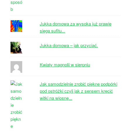
Jukka domowa za wysoka już prawie
sięga sufitu...
Jukka domowa – jak przyciąć.
Kwiaty magnolii w sierpniu
Jak samodzielnie zrobić piękne podpórki
pod ostróżki czyli jak z sensem kręcić
witki na wiosnę...