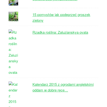
15 pomysłów jak podeprzeć groszek
zielony
Rzadka roślina: Zaluzianskya ovata
Kalendarz 2015 z ogrodami angielskimi
oddam w dobre ręce…