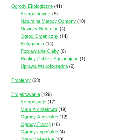
Ogrody Ekologiczne
(41)
Kompostownik
(5)
Naturalne Metody Ochrony
(10)
Nawozy Naturalne
(4)
Ogród Organiczny
(14)
Pielęgnacja
(14)
Poprawianie Gleby
(6)
Rośliny Dobrze Sąsiadujące
(1)
Uprawa Współprzędna
(2)
Problemy
(23)
Projektowanie
(128)
Kompozycje
(17)
Mała Architektura
(19)
Ogrody Angielskie
(12)
Ogrody Francji
(10)
Ogrody Japońskie
(4)
Ogrody Miejskie
(10)