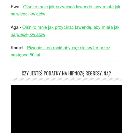
Ewa
-
Olśniło mnie jak przycinać lawendę, aby miała jak
najwięcej kwiatów
Aga
-
Olśniło mnie jak przycinać lawendę, aby miała jak
najwięcej kwiatów
Kamel
-
Piwonie – co robić aby pięknie kwitły przez
następne 50 lat
CZY JESTEŚ PODATNY NA HIPNOZĘ REGRESYJNĄ?
Odtwarzacz
video