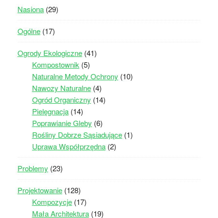
Nasiona
(29)
Ogólne
(17)
Ogrody Ekologiczne
(41)
Kompostownik
(5)
Naturalne Metody Ochrony
(10)
Nawozy Naturalne
(4)
Ogród Organiczny
(14)
Pielęgnacja
(14)
Poprawianie Gleby
(6)
Rośliny Dobrze Sąsiadujące
(1)
Uprawa Współprzędna
(2)
Problemy
(23)
Projektowanie
(128)
Kompozycje
(17)
Mała Architektura
(19)