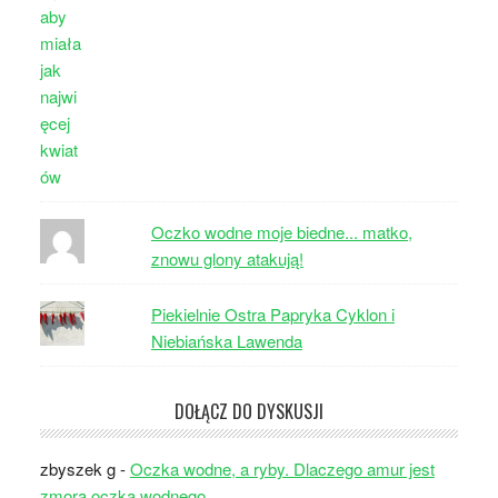
Oczko wodne moje biedne... matko,
znowu glony atakują!
Piekielnie Ostra Papryka Cyklon i
Niebiańska Lawenda
DOŁĄCZ DO DYSKUSJI
zbyszek g
-
Oczka wodne, a ryby. Dlaczego amur jest
zmorą oczka wodnego.