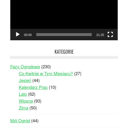
00:00
21:25
KATEGORIE
Fazy Ogrodowe
(230)
Co Kwitnie w Tym Miesiącu?
(27)
Jesień
(44)
Kalendarz Prac
(10)
Lato
(62)
Wiosna
(93)
Zima
(50)
Mój Ogród
(44)