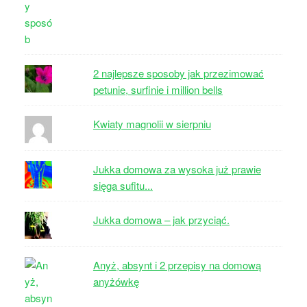
2 najlepsze sposoby jak przezimować
petunie, surfinie i million bells
Kwiaty magnolii w sierpniu
Jukka domowa za wysoka już prawie
sięga sufitu...
Jukka domowa – jak przyciąć.
Anyż, absynt i 2 przepisy na domową
anyżówkę