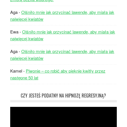
Aga
-
Olśniło mnie jak przycinać lawendę, aby miała jak
najwięcej kwiatów
Ewa
-
Olśniło mnie jak przycinać lawendę, aby miała jak
najwięcej kwiatów
Aga
-
Olśniło mnie jak przycinać lawendę, aby miała jak
najwięcej kwiatów
Kamel
-
Piwonie – co robić aby pięknie kwitły przez
następne 50 lat
CZY JESTEŚ PODATNY NA HIPNOZĘ REGRESYJNĄ?
Odtwarzacz
video