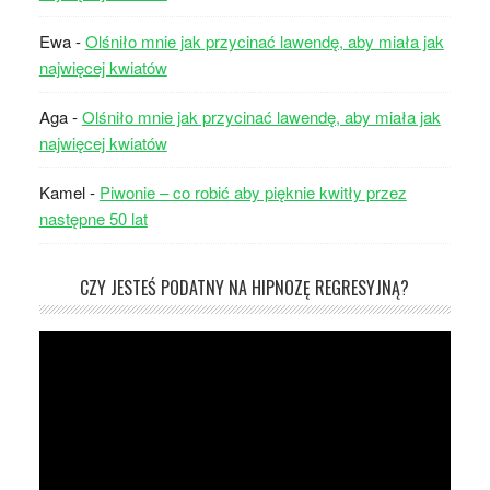
Ewa
-
Olśniło mnie jak przycinać lawendę, aby miała jak
najwięcej kwiatów
Aga
-
Olśniło mnie jak przycinać lawendę, aby miała jak
najwięcej kwiatów
Kamel
-
Piwonie – co robić aby pięknie kwitły przez
następne 50 lat
CZY JESTEŚ PODATNY NA HIPNOZĘ REGRESYJNĄ?
Odtwarzacz
video