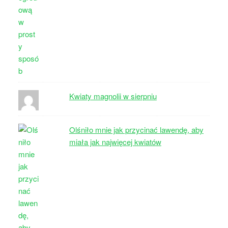
Kwiaty magnolii w sierpniu
Olśniło mnie jak przycinać lawendę, aby
miała jak najwięcej kwiatów