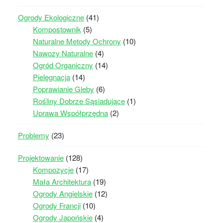
Ogrody Ekologiczne
(41)
Kompostownik
(5)
Naturalne Metody Ochrony
(10)
Nawozy Naturalne
(4)
Ogród Organiczny
(14)
Pielęgnacja
(14)
Poprawianie Gleby
(6)
Rośliny Dobrze Sąsiadujące
(1)
Uprawa Współprzędna
(2)
Problemy
(23)
Projektowanie
(128)
Kompozycje
(17)
Mała Architektura
(19)
Ogrody Angielskie
(12)
Ogrody Francji
(10)
Ogrody Japońskie
(4)