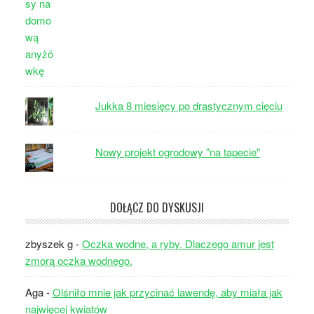
Jukka 8 miesięcy po drastycznym cięciu
Nowy projekt ogrodowy "na tapecie"
DOŁĄCZ DO DYSKUSJI
zbyszek g
-
Oczka wodne, a ryby. Dlaczego amur jest
zmorą oczka wodnego.
Aga
-
Olśniło mnie jak przycinać lawendę, aby miała jak
najwięcej kwiatów