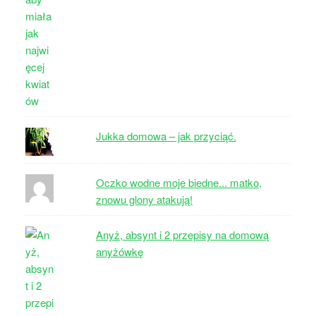
Jukka domowa – jak przyciąć.
Oczko wodne moje biedne... matko,
znowu glony atakują!
Anyż, absynt i 2 przepisy na domową
anyżówkę