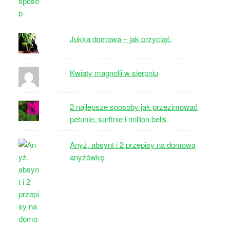
Jukka domowa – jak przyciąć.
Kwiaty magnolii w sierpniu
2 najlepsze sposoby jak przezimować
petunie, surfinie i million bells
Anyż, absynt i 2 przepisy na domową
anyżówkę