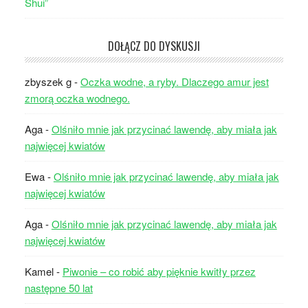
DOŁĄCZ DO DYSKUSJI
zbyszek g
-
Oczka wodne, a ryby. Dlaczego amur jest
zmorą oczka wodnego.
Aga
-
Olśniło mnie jak przycinać lawendę, aby miała jak
najwięcej kwiatów
Ewa
-
Olśniło mnie jak przycinać lawendę, aby miała jak
najwięcej kwiatów
Aga
-
Olśniło mnie jak przycinać lawendę, aby miała jak
najwięcej kwiatów
Kamel
-
Piwonie – co robić aby pięknie kwitły przez
następne 50 lat