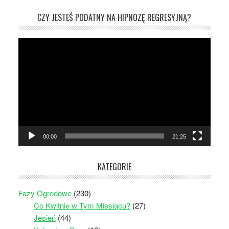
CZY JESTEŚ PODATNY NA HIPNOZĘ REGRESYJNĄ?
Odtwarzacz
video
00:00
21:25
KATEGORIE
Fazy Ogrodowe
(230)
Co Kwitnie w Tym Miesiącu?
(27)
Jesień
(44)