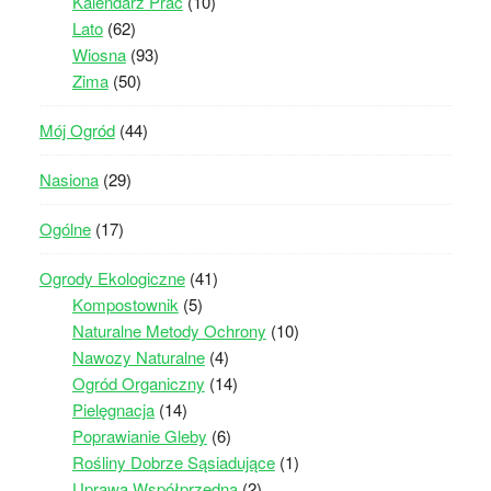
Kalendarz Prac
(10)
Lato
(62)
Wiosna
(93)
Zima
(50)
Mój Ogród
(44)
Nasiona
(29)
Ogólne
(17)
Ogrody Ekologiczne
(41)
Kompostownik
(5)
Naturalne Metody Ochrony
(10)
Nawozy Naturalne
(4)
Ogród Organiczny
(14)
Pielęgnacja
(14)
Poprawianie Gleby
(6)
Rośliny Dobrze Sąsiadujące
(1)
Uprawa Współprzędna
(2)