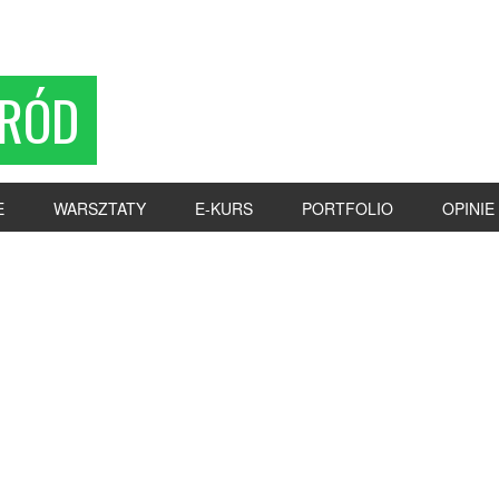
RÓD
E
WARSZTATY
E-KURS
PORTFOLIO
OPINIE