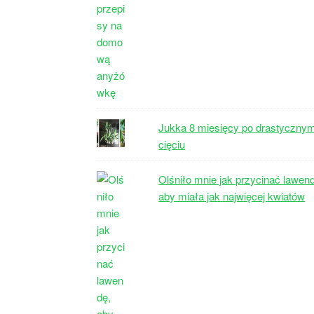
Jukka 8 miesięcy po drastyczny
cięciu
Olśniło mnie jak przycinać lawen
aby miała jak najwięcej kwiatów