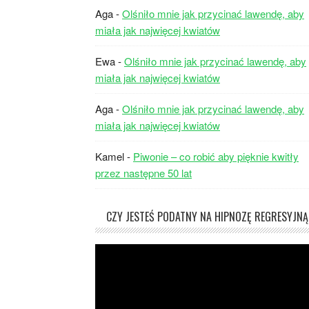
Aga
-
Olśniło mnie jak przycinać lawendę, aby
miała jak najwięcej kwiatów
Ewa
-
Olśniło mnie jak przycinać lawendę, aby
miała jak najwięcej kwiatów
Aga
-
Olśniło mnie jak przycinać lawendę, aby
miała jak najwięcej kwiatów
Kamel
-
Piwonie – co robić aby pięknie kwitły
przez następne 50 lat
CZY JESTEŚ PODATNY NA HIPNOZĘ REGRESYJNĄ
Odtwarzacz
video