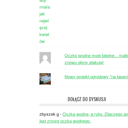
Oczko wodne moje biedne... matk
znowu glony atakują!
Nowy projekt ogrodowy "na tapeci
DOŁĄCZ DO DYSKUSJI
zbyszek g
-
Oczka wodne, a ryby. Dlaczego a
jest zmorą oczka wodnego.