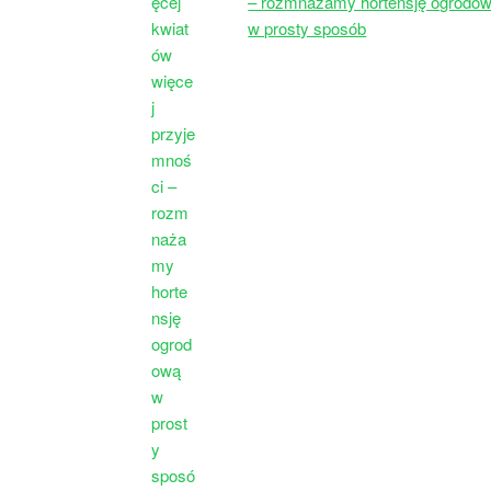
– rozmnażamy hortensję ogrodo
w prosty sposób