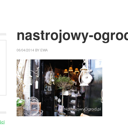
nastrojowy-ogro
06/04/2014
BY
EWA
ści