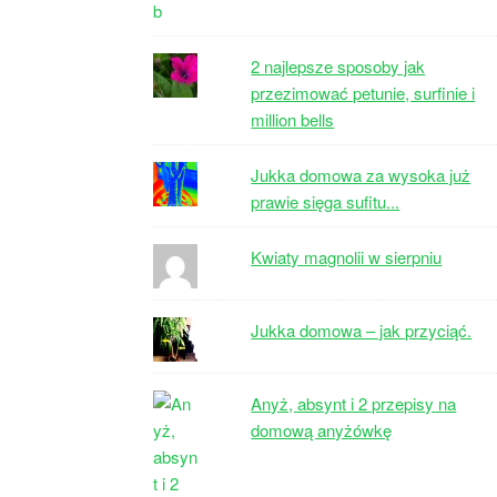
2 najlepsze sposoby jak
przezimować petunie, surfinie i
million bells
Jukka domowa za wysoka już
prawie sięga sufitu...
Kwiaty magnolii w sierpniu
Jukka domowa – jak przyciąć.
Anyż, absynt i 2 przepisy na
domową anyżówkę