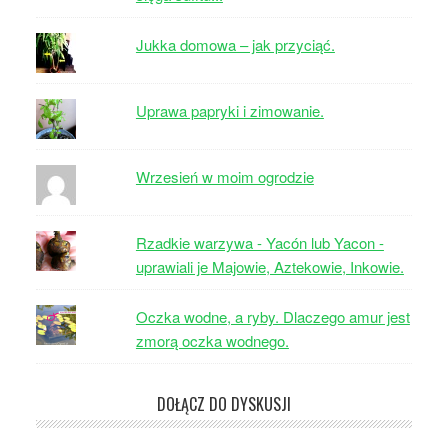
Jukka domowa – jak przyciąć.
Uprawa papryki i zimowanie.
Wrzesień w moim ogrodzie
Rzadkie warzywa - Yacón lub Yacon -
uprawiali je Majowie, Aztekowie, Inkowie.
Oczka wodne, a ryby. Dlaczego amur jest
zmorą oczka wodnego.
DOŁĄCZ DO DYSKUSJI