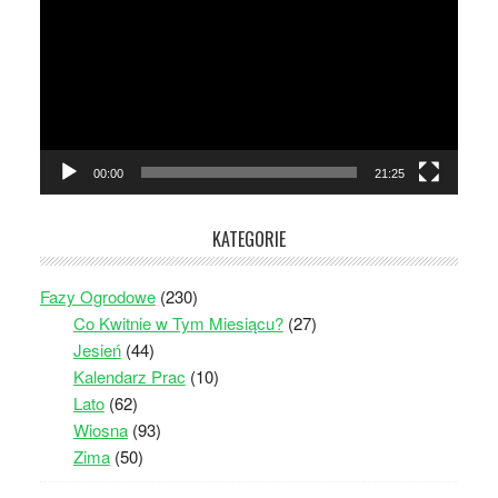
00:00
21:25
KATEGORIE
Fazy Ogrodowe
(230)
Co Kwitnie w Tym Miesiącu?
(27)
Jesień
(44)
Kalendarz Prac
(10)
Lato
(62)
Wiosna
(93)
Zima
(50)