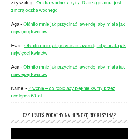
zbyszek g
-
Oczka wodne, a ryby. Dlaczego amur jest
zmorą oczka wodnego.
Aga
-
Olśniło mnie jak przycinać lawendę, aby miała jak
najwięcej kwiatów
Ewa
-
Olśniło mnie jak przycinać lawendę, aby miała jak
najwięcej kwiatów
Aga
-
Olśniło mnie jak przycinać lawendę, aby miała jak
najwięcej kwiatów
Kamel
-
Piwonie – co robić aby pięknie kwitły przez
następne 50 lat
CZY JESTEŚ PODATNY NA HIPNOZĘ REGRESYJNĄ?
Odtwarzacz
video