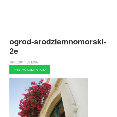
ogrod-srodziemnomorski-
2e
18/05/2014
BY
EWA
ZOSTAW KOMENTARZ