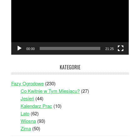
00:00
21:25
KATEGORIE
Fazy Ogrodowe
(230)
Co Kwitnie w Tym Miesiącu?
(27)
Jesień
(44)
Kalendarz Prac
(10)
Lato
(62)
Wiosna
(93)
Zima
(50)