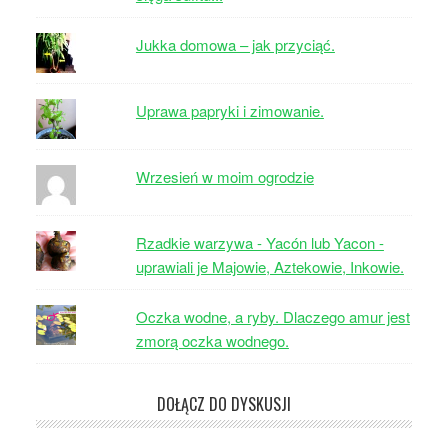
Jukka domowa – jak przyciąć.
Uprawa papryki i zimowanie.
Wrzesień w moim ogrodzie
Rzadkie warzywa - Yacón lub Yacon -
uprawiali je Majowie, Aztekowie, Inkowie.
Oczka wodne, a ryby. Dlaczego amur jest
zmorą oczka wodnego.
DOŁĄCZ DO DYSKUSJI