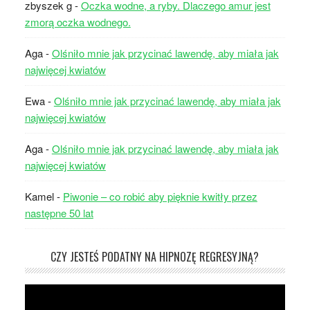
zbyszek g
-
Oczka wodne, a ryby. Dlaczego amur jest
zmorą oczka wodnego.
Aga
-
Olśniło mnie jak przycinać lawendę, aby miała jak
najwięcej kwiatów
Ewa
-
Olśniło mnie jak przycinać lawendę, aby miała jak
najwięcej kwiatów
Aga
-
Olśniło mnie jak przycinać lawendę, aby miała jak
najwięcej kwiatów
Kamel
-
Piwonie – co robić aby pięknie kwitły przez
następne 50 lat
CZY JESTEŚ PODATNY NA HIPNOZĘ REGRESYJNĄ?
Odtwarzacz
video