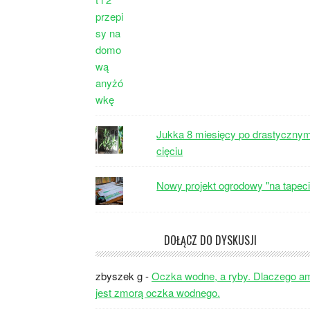
Jukka 8 miesięcy po drastyczny
cięciu
Nowy projekt ogrodowy "na tapeci
DOŁĄCZ DO DYSKUSJI
zbyszek g
-
Oczka wodne, a ryby. Dlaczego a
jest zmorą oczka wodnego.