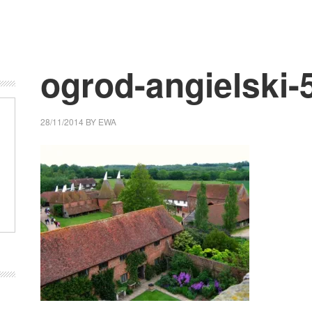
ogrod-angielski-
28/11/2014
BY
EWA