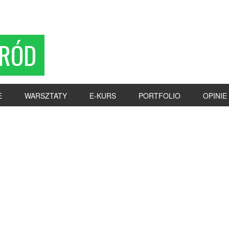
RÓD
E
WARSZTATY
E-KURS
PORTFOLIO
OPINIE