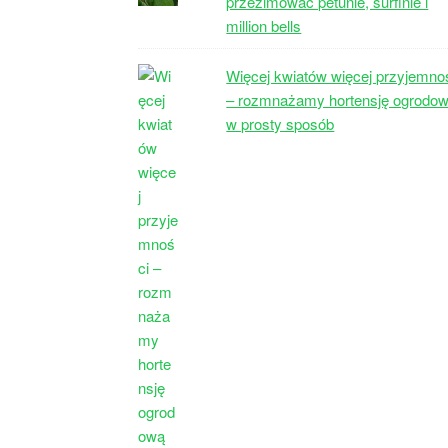
przezimować petunie, surfinie i
million bells
Więcej kwiatów więcej przyjemno
– rozmnażamy hortensję ogrodo
w prosty sposób