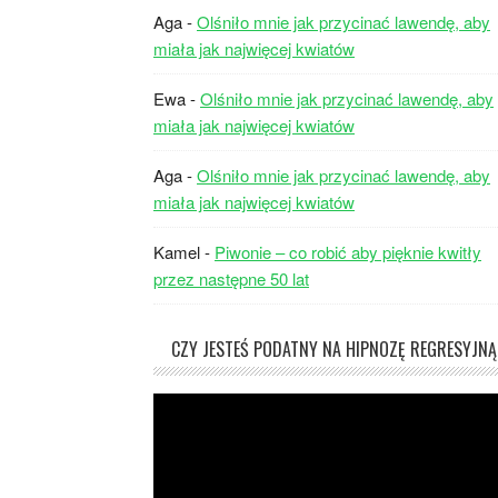
Aga
-
Olśniło mnie jak przycinać lawendę, aby
miała jak najwięcej kwiatów
Ewa
-
Olśniło mnie jak przycinać lawendę, aby
miała jak najwięcej kwiatów
Aga
-
Olśniło mnie jak przycinać lawendę, aby
miała jak najwięcej kwiatów
Kamel
-
Piwonie – co robić aby pięknie kwitły
przez następne 50 lat
CZY JESTEŚ PODATNY NA HIPNOZĘ REGRESYJNĄ
Odtwarzacz
video