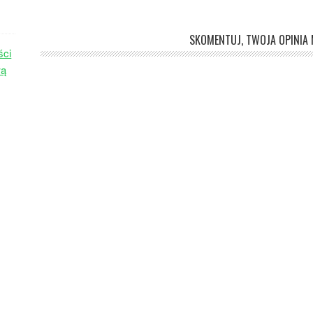
SKOMENTUJ, TWOJA OPINIA M
ści
wą