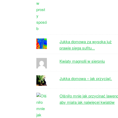
Jukka domowa za wysoka już
prawie sięga sufitu...
Kwiaty magnolii w sierpniu
Jukka domowa – jak przyciąć.
Olśniło mnie jak przycinać lawen
aby miała jak najwięcej kwiatów