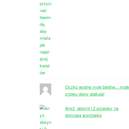
Oczko wodne moje biedne... matk
znowu glony atakują!
Anyż, absynt i 2 przepisy na
domową anyżówkę