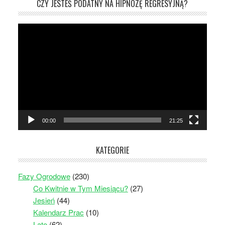
CZY JESTEŚ PODATNY NA HIPNOZĘ REGRESYJNĄ?
Odtwarzacz
video
00:00
21:25
KATEGORIE
Fazy Ogrodowe
(230)
Co Kwitnie w Tym Miesiącu?
(27)
Jesień
(44)
Kalendarz Prac
(10)
Lato
(62)