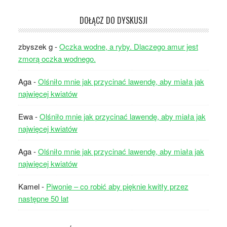
DOŁĄCZ DO DYSKUSJI
zbyszek g
-
Oczka wodne, a ryby. Dlaczego amur jest
zmorą oczka wodnego.
Aga
-
Olśniło mnie jak przycinać lawendę, aby miała jak
najwięcej kwiatów
Ewa
-
Olśniło mnie jak przycinać lawendę, aby miała jak
najwięcej kwiatów
Aga
-
Olśniło mnie jak przycinać lawendę, aby miała jak
najwięcej kwiatów
Kamel
-
Piwonie – co robić aby pięknie kwitły przez
następne 50 lat