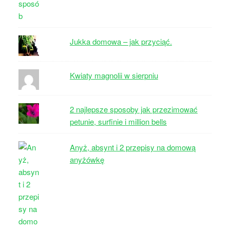
Jukka domowa – jak przyciąć.
Kwiaty magnolii w sierpniu
2 najlepsze sposoby jak przezimować
petunie, surfinie i million bells
Anyż, absynt i 2 przepisy na domową
anyżówkę