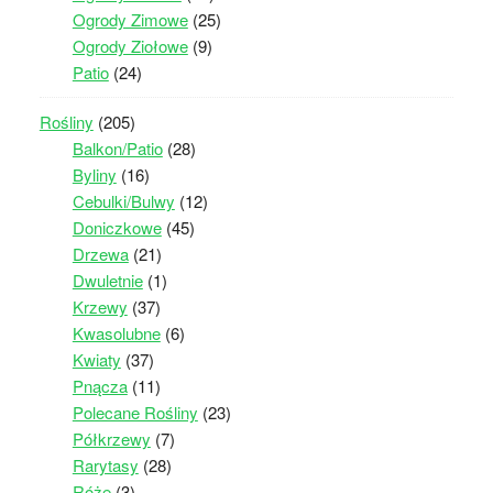
Ogrody Zimowe
(25)
Ogrody Ziołowe
(9)
Patio
(24)
Rośliny
(205)
Balkon/Patio
(28)
Byliny
(16)
Cebulki/Bulwy
(12)
Doniczkowe
(45)
Drzewa
(21)
Dwuletnie
(1)
Krzewy
(37)
Kwasolubne
(6)
Kwiaty
(37)
Pnącza
(11)
Polecane Rośliny
(23)
Półkrzewy
(7)
Rarytasy
(28)
Róże
(3)