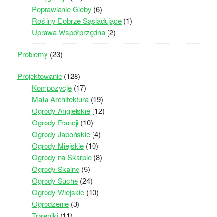
Poprawianie Gleby
(6)
Rośliny Dobrze Sąsiadujące
(1)
Uprawa Współprzędna
(2)
Problemy
(23)
Projektowanie
(128)
Kompozycje
(17)
Mała Architektura
(19)
Ogrody Angielskie
(12)
Ogrody Francji
(10)
Ogrody Japońskie
(4)
Ogrody Miejskie
(10)
Ogrody na Skarpie
(8)
Ogrody Skalne
(5)
Ogrody Suche
(24)
Ogrody Wiejskie
(10)
Ogrodzenie
(3)
Trawniki
(11)