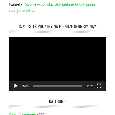
Kamel
-
Piwonie – co robić aby pięknie kwitły przez
następne 50 lat
CZY JESTEŚ PODATNY NA HIPNOZĘ REGRESYJNĄ?
Odtwarzacz
video
00:00
21:25
KATEGORIE
Fazy Ogrodowe
(230)