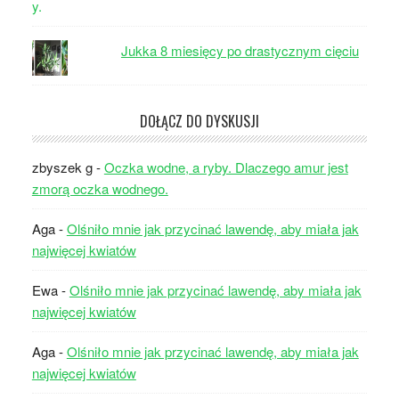
Jukka 8 miesięcy po drastycznym cięciu
DOŁĄCZ DO DYSKUSJI
zbyszek g
-
Oczka wodne, a ryby. Dlaczego amur jest
zmorą oczka wodnego.
Aga
-
Olśniło mnie jak przycinać lawendę, aby miała jak
najwięcej kwiatów
Ewa
-
Olśniło mnie jak przycinać lawendę, aby miała jak
najwięcej kwiatów
Aga
-
Olśniło mnie jak przycinać lawendę, aby miała jak
najwięcej kwiatów