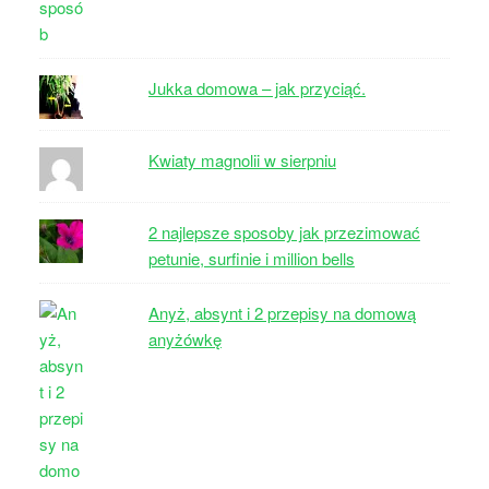
Jukka domowa – jak przyciąć.
Kwiaty magnolii w sierpniu
2 najlepsze sposoby jak przezimować
petunie, surfinie i million bells
Anyż, absynt i 2 przepisy na domową
anyżówkę