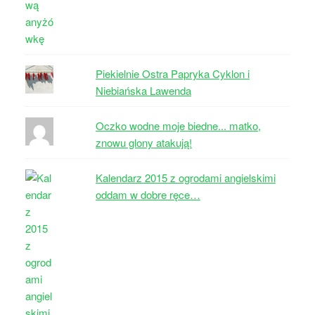
Piekielnie Ostra Papryka Cyklon i
Niebiańska Lawenda
Oczko wodne moje biedne... matko,
znowu glony atakują!
Kalendarz 2015 z ogrodami angielskimi
oddam w dobre ręce…