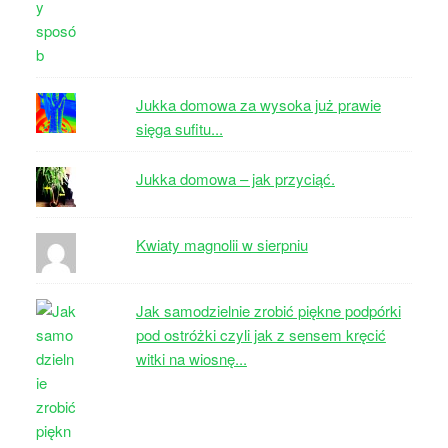
Jukka domowa za wysoka już prawie
sięga sufitu...
Jukka domowa – jak przyciąć.
Kwiaty magnolii w sierpniu
Jak samodzielnie zrobić piękne podpórki
pod ostróżki czyli jak z sensem kręcić
witki na wiosnę...