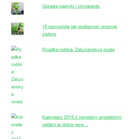
Uprawa papryki i zimowanie.
15 pomysłów jak podeprzeć groszek
zielony
Rzadka roślina: Zaluzianskya ovata
Kalendarz 2015 z ogrodami angielskimi
oddam w dobre ręce…