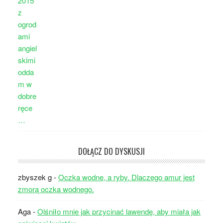
DOŁĄCZ DO DYSKUSJI
zbyszek g
-
Oczka wodne, a ryby. Dlaczego amur jest
zmorą oczka wodnego.
Aga
-
Olśniło mnie jak przycinać lawendę, aby miała jak