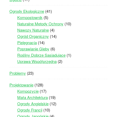
Ogrody Ekologiczne
(41)
Kompostownik
(5)
Naturalne Metody Ochrony
(10)
Nawozy Naturalne
(4)
Ogród Organiczny
(14)
Pielęgnacja
(14)
Poprawianie Gleby
(6)
Rośliny Dobrze Sąsiadujące
(1)
Uprawa Współprzędna
(2)
Problemy
(23)
Projektowanie
(128)
Kompozycje
(17)
Mała Architektura
(19)
Ogrody Angielskie
(12)
Ogrody Francji
(10)
Ogrody Japońskie
(4)