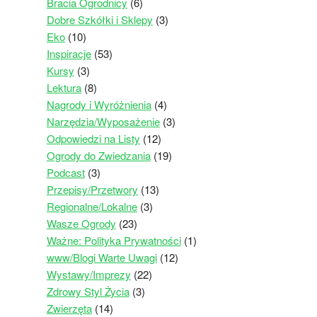
Bracia Ogrodnicy
(6)
Dobre Szkółki i Sklepy
(3)
Eko
(10)
Inspiracje
(53)
Kursy
(3)
Lektura
(8)
Nagrody i Wyróżnienia
(4)
Narzędzia/Wyposażenie
(3)
Odpowiedzi na Listy
(12)
Ogrody do Zwiedzania
(19)
Podcast
(3)
Przepisy/Przetwory
(13)
Regionalne/Lokalne
(3)
Wasze Ogrody
(23)
Ważne: Polityka Prywatności
(1)
www/Blogi Warte Uwagi
(12)
Wystawy/Imprezy
(22)
Zdrowy Styl Życia
(3)
Zwierzęta
(14)