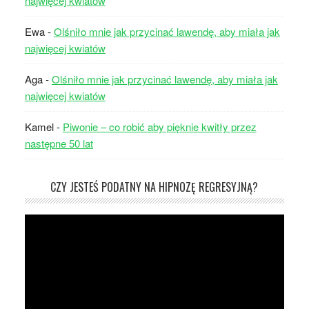
najwięcej kwiatów
Ewa
-
Olśniło mnie jak przycinać lawendę, aby miała jak
najwięcej kwiatów
Aga
-
Olśniło mnie jak przycinać lawendę, aby miała jak
najwięcej kwiatów
Kamel
-
Piwonie – co robić aby pięknie kwitły przez
następne 50 lat
CZY JESTEŚ PODATNY NA HIPNOZĘ REGRESYJNĄ?
Odtwarzacz
video