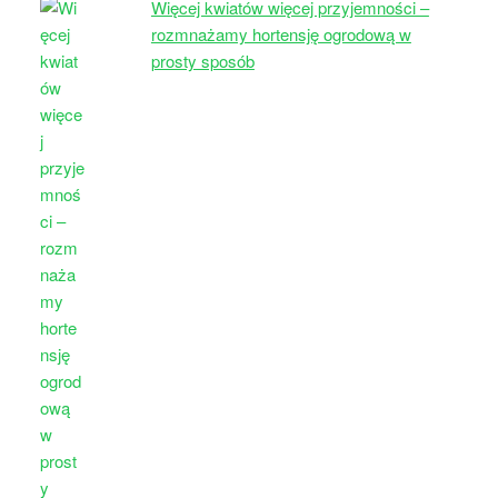
Więcej kwiatów więcej przyjemności –
rozmnażamy hortensję ogrodową w
prosty sposób