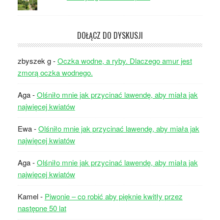
DOŁĄCZ DO DYSKUSJI
zbyszek g
-
Oczka wodne, a ryby. Dlaczego amur jest
zmorą oczka wodnego.
Aga
-
Olśniło mnie jak przycinać lawendę, aby miała jak
najwięcej kwiatów
Ewa
-
Olśniło mnie jak przycinać lawendę, aby miała jak
najwięcej kwiatów
Aga
-
Olśniło mnie jak przycinać lawendę, aby miała jak
najwięcej kwiatów
Kamel
-
Piwonie – co robić aby pięknie kwitły przez
następne 50 lat