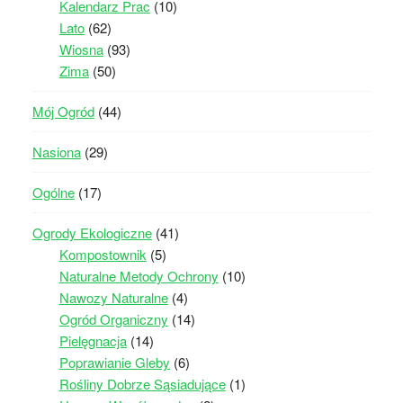
Kalendarz Prac
(10)
Lato
(62)
Wiosna
(93)
Zima
(50)
Mój Ogród
(44)
Nasiona
(29)
Ogólne
(17)
Ogrody Ekologiczne
(41)
Kompostownik
(5)
Naturalne Metody Ochrony
(10)
Nawozy Naturalne
(4)
Ogród Organiczny
(14)
Pielęgnacja
(14)
Poprawianie Gleby
(6)
Rośliny Dobrze Sąsiadujące
(1)