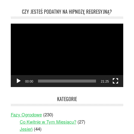
CZY JESTEŚ PODATNY NA HIPNOZĘ REGRESYJNĄ?
Odtwarzacz
video
00:00
21:25
KATEGORIE
Fazy Ogrodowe
(230)
Co Kwitnie w Tym Miesiącu?
(27)
Jesień
(44)