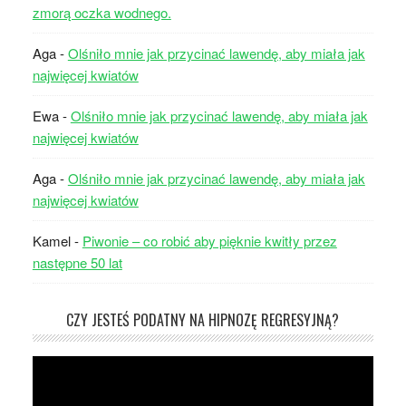
zmorą oczka wodnego.
Aga
-
Olśniło mnie jak przycinać lawendę, aby miała jak
najwięcej kwiatów
Ewa
-
Olśniło mnie jak przycinać lawendę, aby miała jak
najwięcej kwiatów
Aga
-
Olśniło mnie jak przycinać lawendę, aby miała jak
najwięcej kwiatów
Kamel
-
Piwonie – co robić aby pięknie kwitły przez
następne 50 lat
CZY JESTEŚ PODATNY NA HIPNOZĘ REGRESYJNĄ?
Odtwarzacz
video