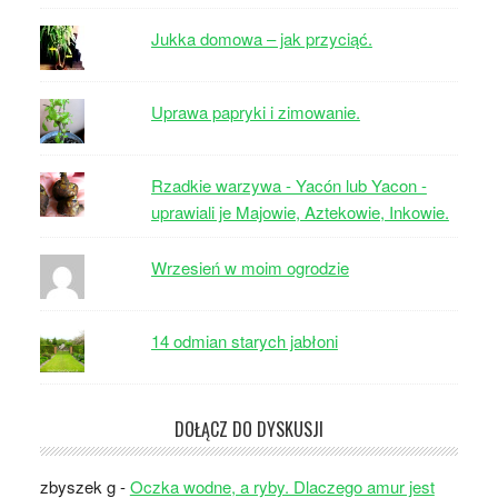
Jukka domowa – jak przyciąć.
Uprawa papryki i zimowanie.
Rzadkie warzywa - Yacón lub Yacon -
uprawiali je Majowie, Aztekowie, Inkowie.
Wrzesień w moim ogrodzie
14 odmian starych jabłoni
DOŁĄCZ DO DYSKUSJI
zbyszek g
-
Oczka wodne, a ryby. Dlaczego amur jest