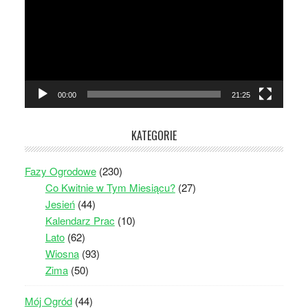
00:00
21:25
KATEGORIE
Fazy Ogrodowe
(230)
Co Kwitnie w Tym Miesiącu?
(27)
Jesień
(44)
Kalendarz Prac
(10)
Lato
(62)
Wiosna
(93)
Zima
(50)
Mój Ogród
(44)