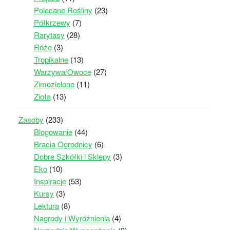
Polecane Rośliny
(23)
Półkrzewy
(7)
Rarytasy
(28)
Róże
(3)
Tropikalne
(13)
Warzywa/Owoce
(27)
Zimozielone
(11)
Zioła
(13)
Zasoby
(233)
Blogowanie
(44)
Bracia Ogrodnicy
(6)
Dobre Szkółki i Sklepy
(3)
Eko
(10)
Inspiracje
(53)
Kursy
(3)
Lektura
(8)
Nagrody i Wyróżnienia
(4)