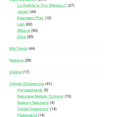
Co Kwitnie w Tym Miesiącu?
(27)
Jesień
(44)
Kalendarz Prac
(10)
Lato
(62)
Wiosna
(93)
Zima
(50)
Mój Ogród
(44)
Nasiona
(29)
Ogólne
(17)
Ogrody Ekologiczne
(41)
Kompostownik
(5)
Naturalne Metody Ochrony
(10)
Nawozy Naturalne
(4)
Ogród Organiczny
(14)
Pielęgnacja
(14)