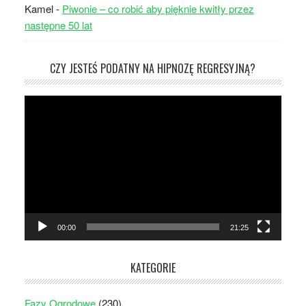
Kamel
-
Piwonie – co robić aby pięknie kwitły przez
następne 50 lat
CZY JESTEŚ PODATNY NA HIPNOZĘ REGRESYJNĄ?
Odtwarzacz
video
00:00
21:25
KATEGORIE
Fazy Ogrodowe
(230)