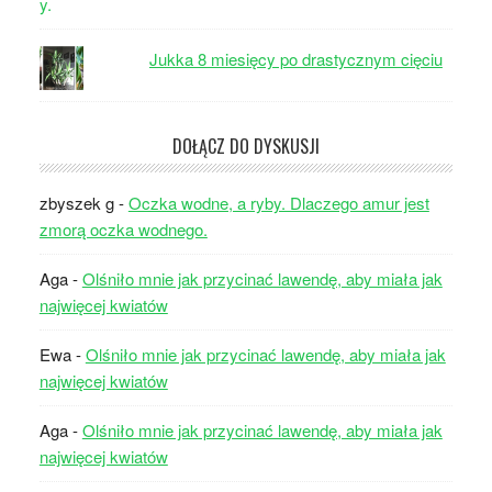
Jukka 8 miesięcy po drastycznym cięciu
DOŁĄCZ DO DYSKUSJI
zbyszek g
-
Oczka wodne, a ryby. Dlaczego amur jest
zmorą oczka wodnego.
Aga
-
Olśniło mnie jak przycinać lawendę, aby miała jak
najwięcej kwiatów
Ewa
-
Olśniło mnie jak przycinać lawendę, aby miała jak
najwięcej kwiatów
Aga
-
Olśniło mnie jak przycinać lawendę, aby miała jak
najwięcej kwiatów