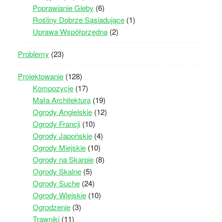
Poprawianie Gleby
(6)
Rośliny Dobrze Sąsiadujące
(1)
Uprawa Współprzędna
(2)
Problemy
(23)
Projektowanie
(128)
Kompozycje
(17)
Mała Architektura
(19)
Ogrody Angielskie
(12)
Ogrody Francji
(10)
Ogrody Japońskie
(4)
Ogrody Miejskie
(10)
Ogrody na Skarpie
(8)
Ogrody Skalne
(5)
Ogrody Suche
(24)
Ogrody Wiejskie
(10)
Ogrodzenie
(3)
Trawniki
(11)