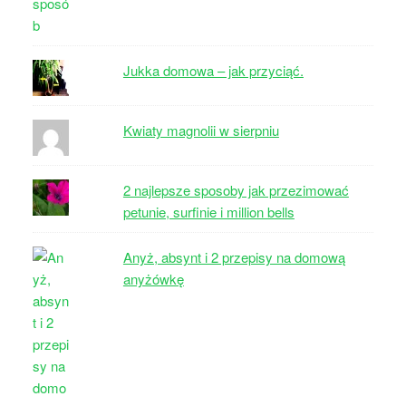
Jukka domowa – jak przyciąć.
Kwiaty magnolii w sierpniu
2 najlepsze sposoby jak przezimować
petunie, surfinie i million bells
Anyż, absynt i 2 przepisy na domową
anyżówkę