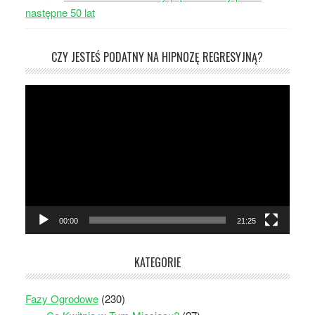
następne 50 lat
CZY JESTEŚ PODATNY NA HIPNOZĘ REGRESYJNĄ?
Odtwarzacz
video
00:00
21:25
KATEGORIE
Fazy Ogrodowe
(230)