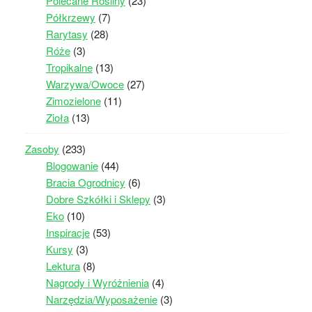
Polecane Rośliny
(23)
Półkrzewy
(7)
Rarytasy
(28)
Róże
(3)
Tropikalne
(13)
Warzywa/Owoce
(27)
Zimozielone
(11)
Zioła
(13)
Zasoby
(233)
Blogowanie
(44)
Bracia Ogrodnicy
(6)
Dobre Szkółki i Sklepy
(3)
Eko
(10)
Inspiracje
(53)
Kursy
(3)
Lektura
(8)
Nagrody i Wyróżnienia
(4)
Narzędzia/Wyposażenie
(3)