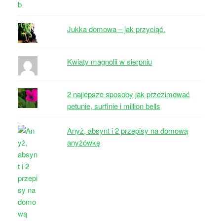
Jukka domowa – jak przyciąć.
Kwiaty magnolii w sierpniu
2 najlepsze sposoby jak przezimować
petunie, surfinie i million bells
Anyż, absynt i 2 przepisy na domową
anyżówkę