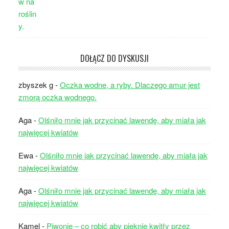
DOŁĄCZ DO DYSKUSJI
zbyszek g
-
Oczka wodne, a ryby. Dlaczego amur jest
zmorą oczka wodnego.
Aga
-
Olśniło mnie jak przycinać lawendę, aby miała jak
najwięcej kwiatów
Ewa
-
Olśniło mnie jak przycinać lawendę, aby miała jak
najwięcej kwiatów
Aga
-
Olśniło mnie jak przycinać lawendę, aby miała jak
najwięcej kwiatów
Kamel
-
Piwonie – co robić aby pięknie kwitły przez