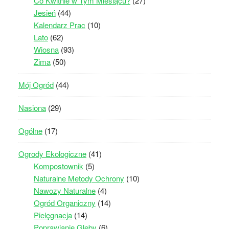
Co Kwitnie w Tym Miesiącu?
(27)
Jesień
(44)
Kalendarz Prac
(10)
Lato
(62)
Wiosna
(93)
Zima
(50)
Mój Ogród
(44)
Nasiona
(29)
Ogólne
(17)
Ogrody Ekologiczne
(41)
Kompostownik
(5)
Naturalne Metody Ochrony
(10)
Nawozy Naturalne
(4)
Ogród Organiczny
(14)
Pielęgnacja
(14)
Poprawianie Gleby
(6)