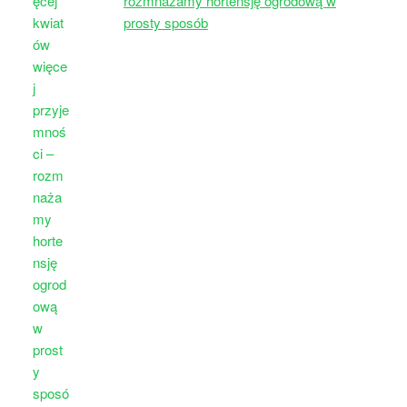
rozmnażamy hortensję ogrodową w
prosty sposób