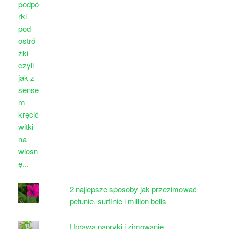
2 najlepsze sposoby jak przezimować
petunie, surfinie i million bells
Uprawa papryki i zimowanie.