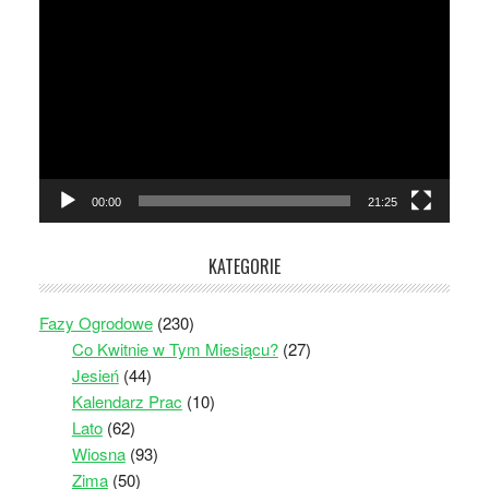
Odtwarzacz
video
00:00
21:25
KATEGORIE
Fazy Ogrodowe
(230)
Co Kwitnie w Tym Miesiącu?
(27)
Jesień
(44)
Kalendarz Prac
(10)
Lato
(62)
Wiosna
(93)
Zima
(50)