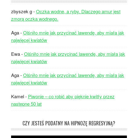
zbyszek g
-
Oczka wodne, a ryby. Dlaczego amur jest
zmorą oczka wodnego.
Aga
-
Olśniło mnie jak przycinać lawendę, aby miała jak
najwięcej kwiatów
Ewa
-
Olśniło mnie jak przycinać lawendę, aby miała jak
najwięcej kwiatów
Aga
-
Olśniło mnie jak przycinać lawendę, aby miała jak
najwięcej kwiatów
Kamel
-
Piwonie – co robić aby pięknie kwitły przez
następne 50 lat
CZY JESTEŚ PODATNY NA HIPNOZĘ REGRESYJNĄ?