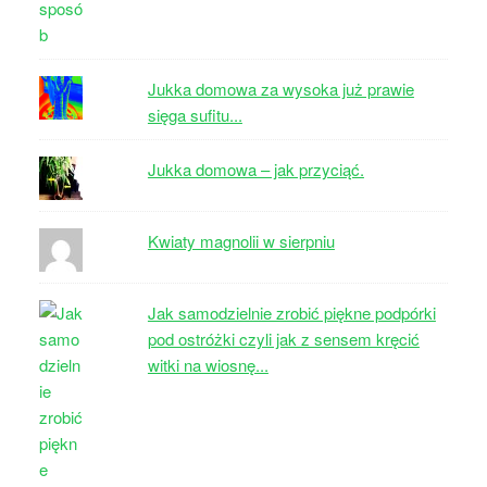
Jukka domowa za wysoka już prawie
sięga sufitu...
Jukka domowa – jak przyciąć.
Kwiaty magnolii w sierpniu
Jak samodzielnie zrobić piękne podpórki
pod ostróżki czyli jak z sensem kręcić
witki na wiosnę...