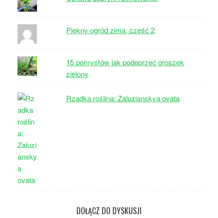
Piękny ogród zimą, część 2
15 pomysłów jak podeprzeć groszek
zielony
Rzadka roślina: Zaluzianskya ovata
DOŁĄCZ DO DYSKUSJI