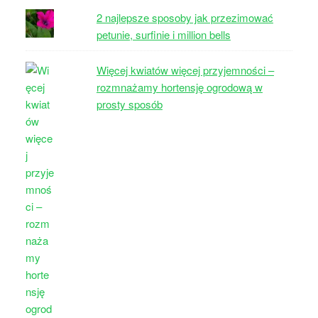
2 najlepsze sposoby jak przezimować
petunie, surfinie i million bells
Więcej kwiatów więcej przyjemności –
rozmnażamy hortensję ogrodową w
prosty sposób