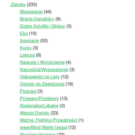
Zasoby
(233)
Blogowanie
(44)
Bracia Ogrodnicy
(6)
Dobre Szkółki i Sklepy
(3)
Eko
(10)
Inspiracje
(53)
Kursy
(3)
Lektura
(8)
Nagrody i Wyróżnienia
(4)
Narzędzia/Wyposażenie
(3)
Odpowiedzi na Listy
(12)
Ogrody do Zwiedzania
(19)
Podcast
(3)
Przepisy/Przetwory
(13)
Regionalne/Lokalne
(3)
Wasze Ogrody
(23)
Ważne: Polityka Prywatności
(1)
www/Blogi Warte Uwagi
(12)
Wystawy/Imprezy
(22)