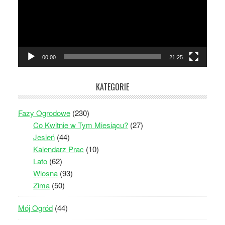
00:00
21:25
KATEGORIE
Fazy Ogrodowe
(230)
Co Kwitnie w Tym Miesiącu?
(27)
Jesień
(44)
Kalendarz Prac
(10)
Lato
(62)
Wiosna
(93)
Zima
(50)
Mój Ogród
(44)