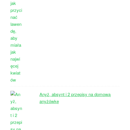
Anyż, absynt i 2 przepisy na domową
anyżówkę