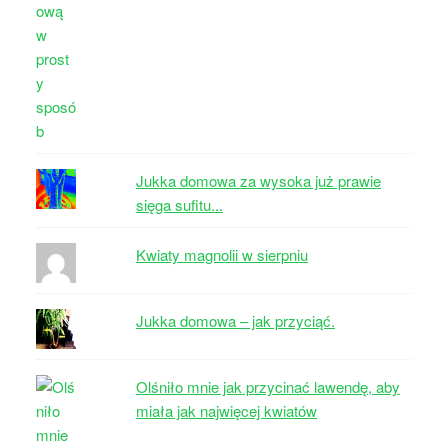
Jukka domowa za wysoka już prawie
sięga sufitu...
Kwiaty magnolii w sierpniu
Jukka domowa – jak przyciąć.
Olśniło mnie jak przycinać lawendę, aby
miała jak najwięcej kwiatów