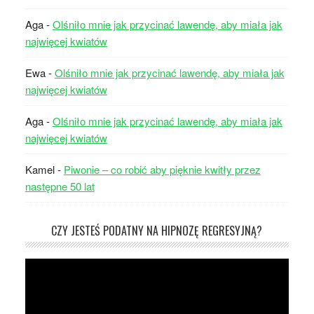
Aga
-
Olśniło mnie jak przycinać lawendę, aby miała jak
najwięcej kwiatów
Ewa
-
Olśniło mnie jak przycinać lawendę, aby miała jak
najwięcej kwiatów
Aga
-
Olśniło mnie jak przycinać lawendę, aby miała jak
najwięcej kwiatów
Kamel
-
Piwonie – co robić aby pięknie kwitły przez
następne 50 lat
CZY JESTEŚ PODATNY NA HIPNOZĘ REGRESYJNĄ?
Odtwarzacz
video