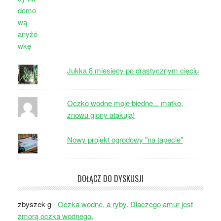
Jukka 8 miesięcy po drastycznym cięciu
Oczko wodne moje biedne... matko,
znowu glony atakują!
Nowy projekt ogrodowy "na tapecie"
DOŁĄCZ DO DYSKUSJI
zbyszek g
-
Oczka wodne, a ryby. Dlaczego amur jest
zmorą oczka wodnego.