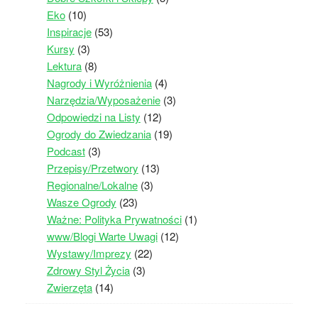
Eko
(10)
Inspiracje
(53)
Kursy
(3)
Lektura
(8)
Nagrody i Wyróżnienia
(4)
Narzędzia/Wyposażenie
(3)
Odpowiedzi na Listy
(12)
Ogrody do Zwiedzania
(19)
Podcast
(3)
Przepisy/Przetwory
(13)
Regionalne/Lokalne
(3)
Wasze Ogrody
(23)
Ważne: Polityka Prywatności
(1)
www/Blogi Warte Uwagi
(12)
Wystawy/Imprezy
(22)
Zdrowy Styl Życia
(3)
Zwierzęta
(14)