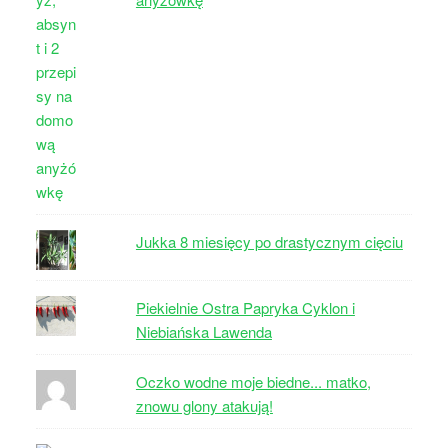
Jukka 8 miesięcy po drastycznym cięciu
Piekielnie Ostra Papryka Cyklon i
Niebiańska Lawenda
Oczko wodne moje biedne... matko,
znowu glony atakują!