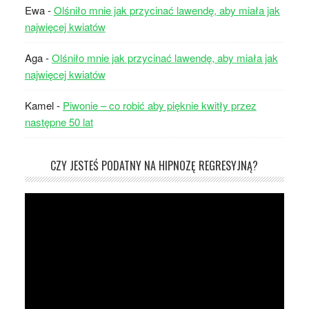
Ewa
-
Olśniło mnie jak przycinać lawendę, aby miała jak
najwięcej kwiatów
Aga
-
Olśniło mnie jak przycinać lawendę, aby miała jak
najwięcej kwiatów
Kamel
-
Piwonie – co robić aby pięknie kwitły przez
następne 50 lat
CZY JESTEŚ PODATNY NA HIPNOZĘ REGRESYJNĄ?
Odtwarzacz
video