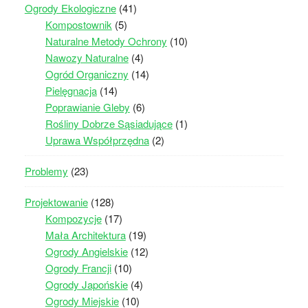
Ogrody Ekologiczne
(41)
Kompostownik
(5)
Naturalne Metody Ochrony
(10)
Nawozy Naturalne
(4)
Ogród Organiczny
(14)
Pielęgnacja
(14)
Poprawianie Gleby
(6)
Rośliny Dobrze Sąsiadujące
(1)
Uprawa Współprzędna
(2)
Problemy
(23)
Projektowanie
(128)
Kompozycje
(17)
Mała Architektura
(19)
Ogrody Angielskie
(12)
Ogrody Francji
(10)
Ogrody Japońskie
(4)
Ogrody Miejskie
(10)