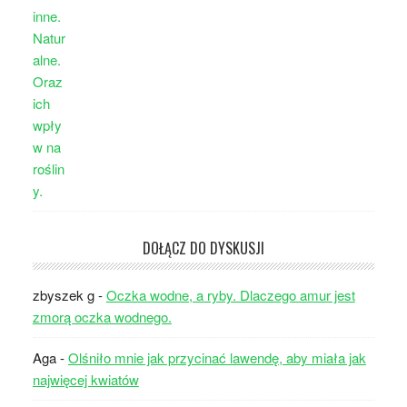
DOŁĄCZ DO DYSKUSJI
zbyszek g
-
Oczka wodne, a ryby. Dlaczego amur jest
zmorą oczka wodnego.
Aga
-
Olśniło mnie jak przycinać lawendę, aby miała jak
najwięcej kwiatów