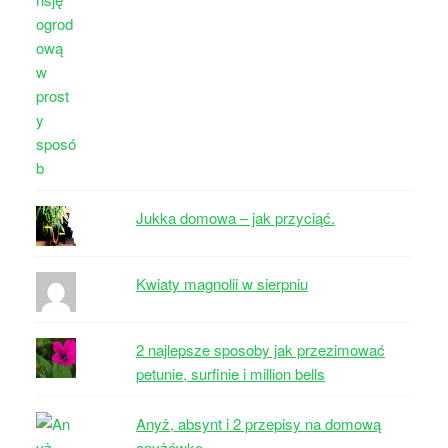
Jukka domowa – jak przyciąć.
Kwiaty magnolii w sierpniu
2 najlepsze sposoby jak przezimować
petunie, surfinie i million bells
Anyż, absynt i 2 przepisy na domową
anyżówkę