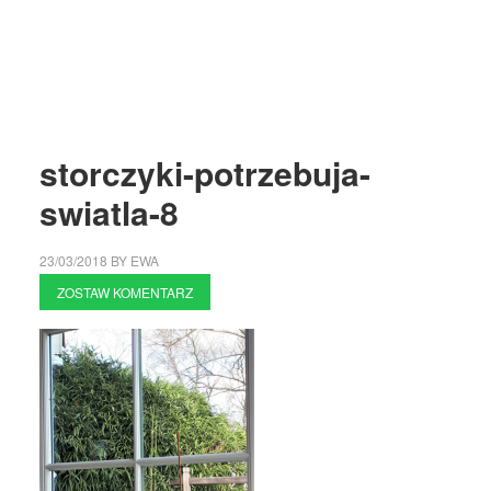
storczyki-potrzebuja-
swiatla-8
23/03/2018
BY
EWA
ZOSTAW KOMENTARZ