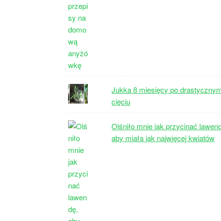
Jukka 8 miesięcy po drastyczny
cięciu
Olśniło mnie jak przycinać lawen
aby miała jak najwięcej kwiatów