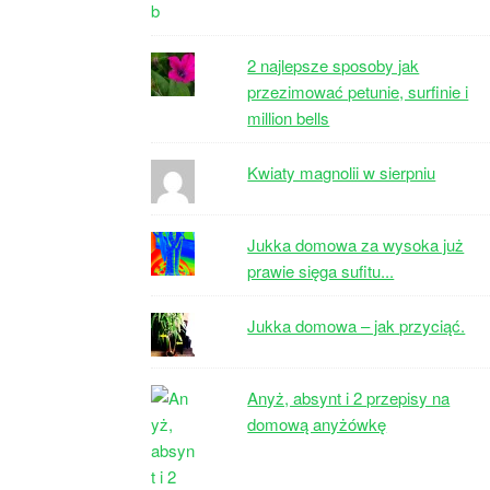
2 najlepsze sposoby jak
przezimować petunie, surfinie i
million bells
Kwiaty magnolii w sierpniu
Jukka domowa za wysoka już
prawie sięga sufitu...
Jukka domowa – jak przyciąć.
Anyż, absynt i 2 przepisy na
domową anyżówkę