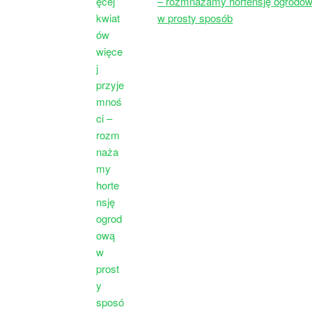
– rozmnażamy hortensję ogrodo
w prosty sposób