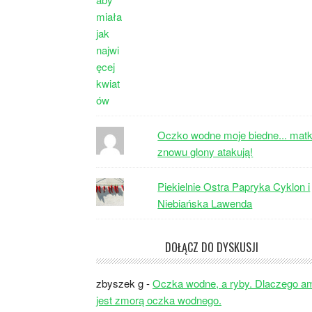
Oczko wodne moje biedne... matk
znowu glony atakują!
Piekielnie Ostra Papryka Cyklon i
Niebiańska Lawenda
DOŁĄCZ DO DYSKUSJI
zbyszek g
-
Oczka wodne, a ryby. Dlaczego a
jest zmorą oczka wodnego.