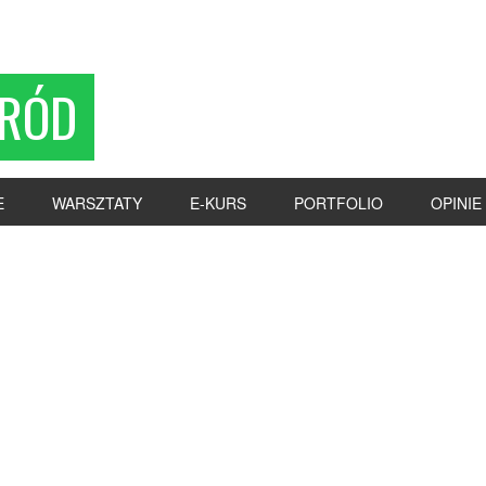
RÓD
E
WARSZTATY
E-KURS
PORTFOLIO
OPINIE