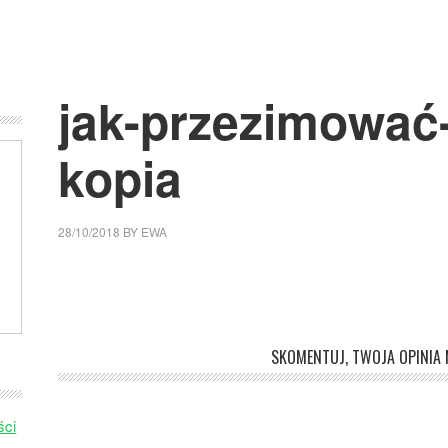
jak-przezimować
kopia
28/10/2018
BY
EWA
SKOMENTUJ, TWOJA OPINIA M
ści