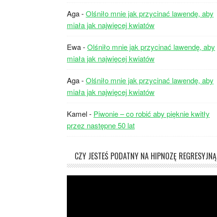
Aga
-
Olśniło mnie jak przycinać lawendę, aby
miała jak najwięcej kwiatów
Ewa
-
Olśniło mnie jak przycinać lawendę, aby
miała jak najwięcej kwiatów
Aga
-
Olśniło mnie jak przycinać lawendę, aby
miała jak najwięcej kwiatów
Kamel
-
Piwonie – co robić aby pięknie kwitły
przez następne 50 lat
CZY JESTEŚ PODATNY NA HIPNOZĘ REGRESYJNĄ
Odtwarzacz
video