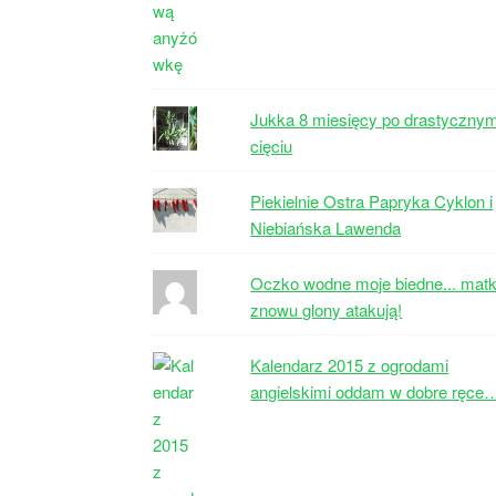
Jukka 8 miesięcy po drastyczny
cięciu
Piekielnie Ostra Papryka Cyklon i
Niebiańska Lawenda
Oczko wodne moje biedne... matk
znowu glony atakują!
Kalendarz 2015 z ogrodami
angielskimi oddam w dobre ręce