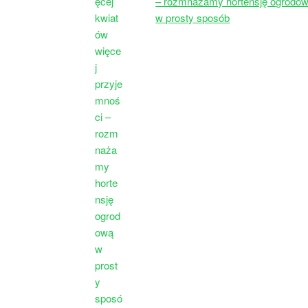
– rozmnażamy hortensję ogrodo
w prosty sposób