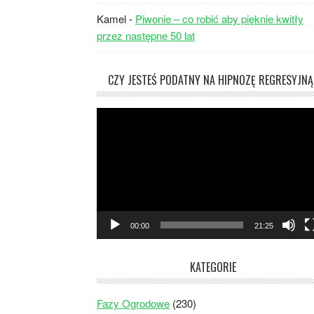
Kamel
-
Piwonie – co robić aby pięknie kwitły
przez następne 50 lat
CZY JESTEŚ PODATNY NA HIPNOZĘ REGRESYJNĄ
Odtwarzacz
video
00:00
21:25
KATEGORIE
Fazy Ogrodowe
(230)