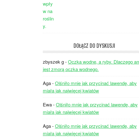
DOŁĄCZ DO DYSKUSJI
zbyszek g
-
Oczka wodne, a ryby. Dlaczego a
jest zmorą oczka wodnego.
Aga
-
Olśniło mnie jak przycinać lawendę, aby
miała jak najwięcej kwiatów
Ewa
-
Olśniło mnie jak przycinać lawendę, aby
miała jak najwięcej kwiatów
Aga
-
Olśniło mnie jak przycinać lawendę, aby
miała jak najwięcej kwiatów