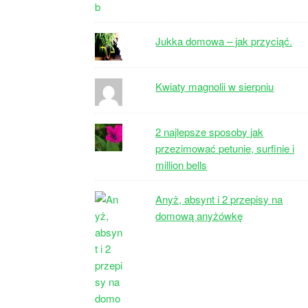
Jukka domowa – jak przyciąć.
Kwiaty magnolii w sierpniu
2 najlepsze sposoby jak
przezimować petunie, surfinie i
million bells
Anyż, absynt i 2 przepisy na
domową anyżówkę