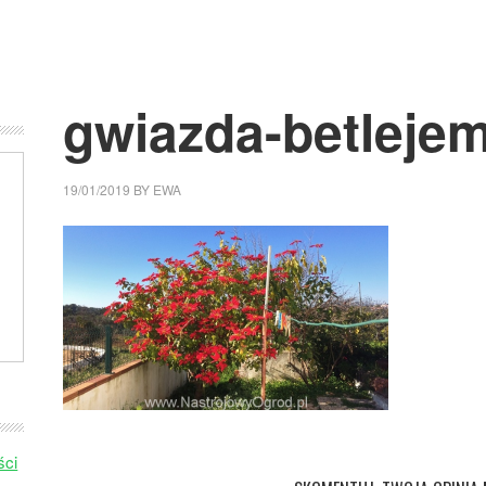
gwiazda-betleje
19/01/2019
BY
EWA
ści