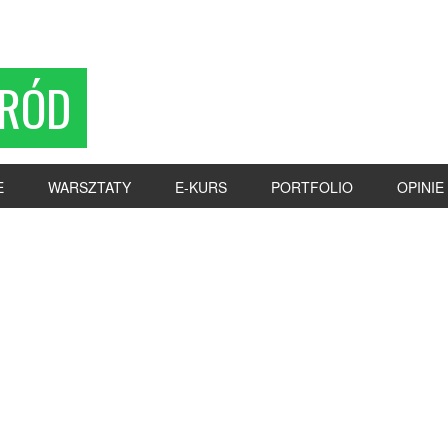
RÓD
E
WARSZTATY
E-KURS
PORTFOLIO
OPINIE