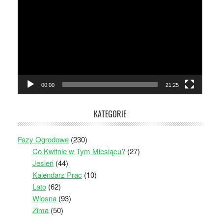
video
00:00
21:25
KATEGORIE
Fazy Ogrodowe
(230)
Co Kwitnie w Tym Miesiącu?
(27)
Jesień
(44)
Kalendarz Prac
(10)
Lato
(62)
Wiosna
(93)
Zima
(50)