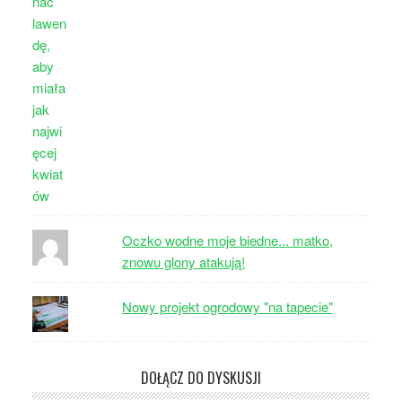
Oczko wodne moje biedne... matko,
znowu glony atakują!
Nowy projekt ogrodowy "na tapecie"
DOŁĄCZ DO DYSKUSJI