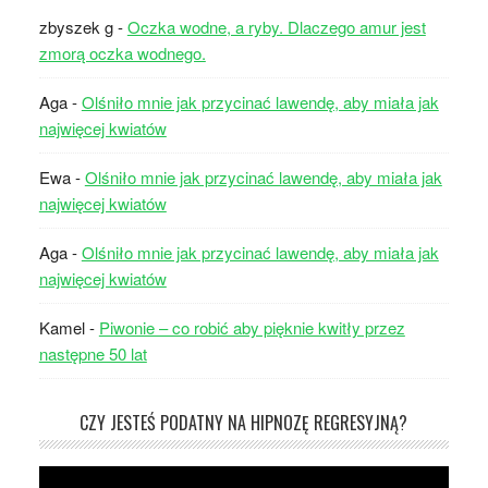
zbyszek g
-
Oczka wodne, a ryby. Dlaczego amur jest
zmorą oczka wodnego.
Aga
-
Olśniło mnie jak przycinać lawendę, aby miała jak
najwięcej kwiatów
Ewa
-
Olśniło mnie jak przycinać lawendę, aby miała jak
najwięcej kwiatów
Aga
-
Olśniło mnie jak przycinać lawendę, aby miała jak
najwięcej kwiatów
Kamel
-
Piwonie – co robić aby pięknie kwitły przez
następne 50 lat
CZY JESTEŚ PODATNY NA HIPNOZĘ REGRESYJNĄ?
Odtwarzacz