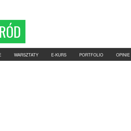
RÓD
E
WARSZTATY
E-KURS
PORTFOLIO
OPINIE