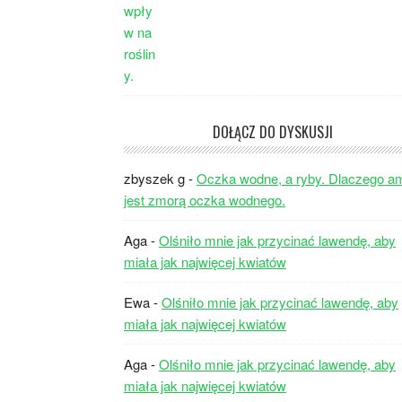
DOŁĄCZ DO DYSKUSJI
zbyszek g
-
Oczka wodne, a ryby. Dlaczego a
jest zmorą oczka wodnego.
Aga
-
Olśniło mnie jak przycinać lawendę, aby
miała jak najwięcej kwiatów
Ewa
-
Olśniło mnie jak przycinać lawendę, aby
miała jak najwięcej kwiatów
Aga
-
Olśniło mnie jak przycinać lawendę, aby
miała jak najwięcej kwiatów