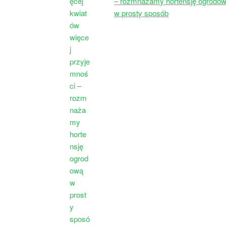
– rozmnażamy hortensję ogrodo
w prosty sposób