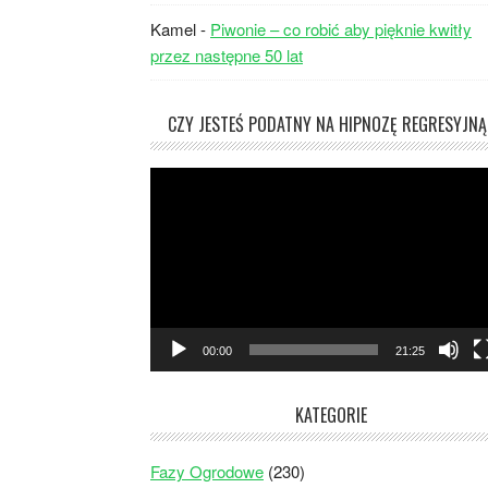
Kamel
-
Piwonie – co robić aby pięknie kwitły
przez następne 50 lat
CZY JESTEŚ PODATNY NA HIPNOZĘ REGRESYJNĄ
Odtwarzacz
video
00:00
21:25
KATEGORIE
Fazy Ogrodowe
(230)