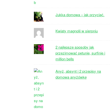
Jukka domowa – jak przyciąć.
Kwiaty magnolii w sierpniu
2 najlepsze sposoby jak
przezimować petunie, surfinie i
million bells
Anyż, absynt i 2 przepisy na
domową anyżówkę