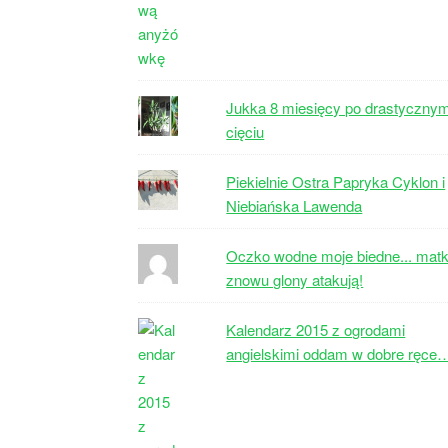
Jukka 8 miesięcy po drastyczny
cięciu
Piekielnie Ostra Papryka Cyklon i
Niebiańska Lawenda
Oczko wodne moje biedne... matk
znowu glony atakują!
Kalendarz 2015 z ogrodami
angielskimi oddam w dobre ręce