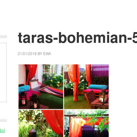
taras-bohemian-
21/01/2018
BY
EWA
ści