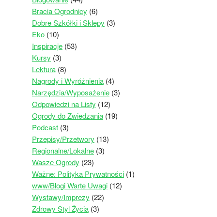
Bracia Ogrodnicy
(6)
Dobre Szkółki i Sklepy
(3)
Eko
(10)
Inspiracje
(53)
Kursy
(3)
Lektura
(8)
Nagrody i Wyróżnienia
(4)
Narzędzia/Wyposażenie
(3)
Odpowiedzi na Listy
(12)
Ogrody do Zwiedzania
(19)
Podcast
(3)
Przepisy/Przetwory
(13)
Regionalne/Lokalne
(3)
Wasze Ogrody
(23)
Ważne: Polityka Prywatności
(1)
www/Blogi Warte Uwagi
(12)
Wystawy/Imprezy
(22)
Zdrowy Styl Życia
(3)