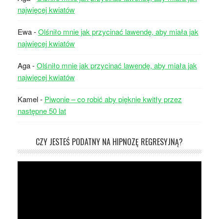
najwięcej kwiatów
Ewa
-
Olśniło mnie jak przycinać lawendę, aby miała jak
najwięcej kwiatów
Aga
-
Olśniło mnie jak przycinać lawendę, aby miała jak
najwięcej kwiatów
Kamel
-
Piwonie – co robić aby pięknie kwitły przez
następne 50 lat
CZY JESTEŚ PODATNY NA HIPNOZĘ REGRESYJNĄ?
Odtwarzacz
video