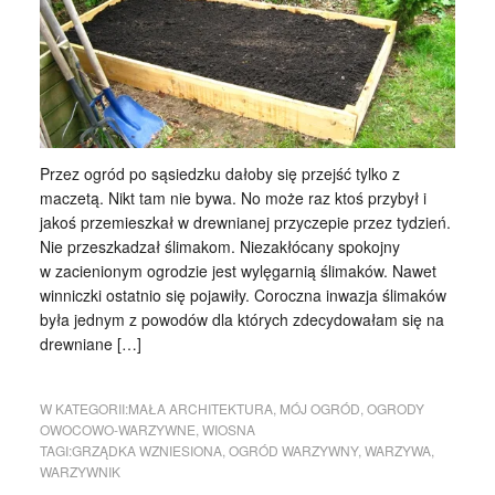
Przez ogród po sąsiedzku dałoby się przejść tylko z
maczetą. Nikt tam nie bywa. No może raz ktoś przybył i
jakoś przemieszkał w drewnianej przyczepie przez tydzień.
Nie przeszkadzał ślimakom. Niezakłócany spokojny
w zacienionym ogrodzie jest wylęgarnią ślimaków. Nawet
winniczki ostatnio się pojawiły. Coroczna inwazja ślimaków
była jednym z powodów dla których zdecydowałam się na
drewniane […]
W KATEGORII:
MAŁA ARCHITEKTURA
,
MÓJ OGRÓD
,
OGRODY
OWOCOWO-WARZYWNE
,
WIOSNA
TAGI:
GRZĄDKA WZNIESIONA
,
OGRÓD WARZYWNY
,
WARZYWA
,
WARZYWNIK