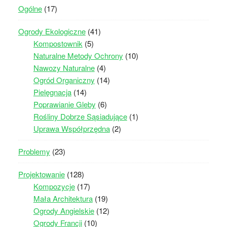
Ogólne
(17)
Ogrody Ekologiczne
(41)
Kompostownik
(5)
Naturalne Metody Ochrony
(10)
Nawozy Naturalne
(4)
Ogród Organiczny
(14)
Pielęgnacja
(14)
Poprawianie Gleby
(6)
Rośliny Dobrze Sąsiadujące
(1)
Uprawa Współprzędna
(2)
Problemy
(23)
Projektowanie
(128)
Kompozycje
(17)
Mała Architektura
(19)
Ogrody Angielskie
(12)
Ogrody Francji
(10)