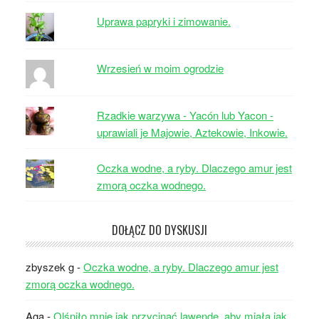
Uprawa papryki i zimowanie.
Wrzesień w moim ogrodzie
Rzadkie warzywa - Yacón lub Yacon -
uprawiali je Majowie, Aztekowie, Inkowie.
Oczka wodne, a ryby. Dlaczego amur jest
zmorą oczka wodnego.
DOŁĄCZ DO DYSKUSJI
zbyszek g
-
Oczka wodne, a ryby. Dlaczego amur jest
zmorą oczka wodnego.
Aga
-
Olśniło mnie jak przycinać lawendę, aby miała jak