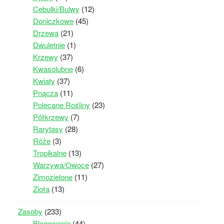
Cebulki/Bulwy
(12)
Doniczkowe
(45)
Drzewa
(21)
Dwuletnie
(1)
Krzewy
(37)
Kwasolubne
(6)
Kwiaty
(37)
Pnącza
(11)
Polecane Rośliny
(23)
Półkrzewy
(7)
Rarytasy
(28)
Róże
(3)
Tropikalne
(13)
Warzywa/Owoce
(27)
Zimozielone
(11)
Zioła
(13)
Zasoby
(233)
Blogowanie
(44)