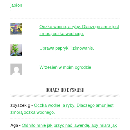
Oczka wodne, a ryby. Dlaczego amur jest
zmorą oczka wodnego.
Uprawa papryki i zimowanie.
Wrzesień w moim ogrodzie
DOŁĄCZ DO DYSKUSJI
zbyszek g
-
Oczka wodne, a ryby. Dlaczego amur jest
zmorą oczka wodnego.
Aga
-
Olśniło mnie jak przycinać lawendę, aby miała jak