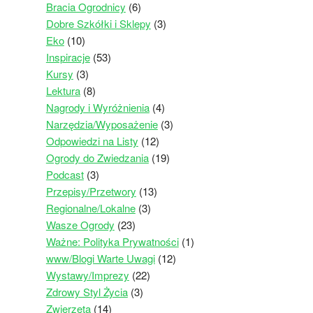
Bracia Ogrodnicy
(6)
Dobre Szkółki i Sklepy
(3)
Eko
(10)
Inspiracje
(53)
Kursy
(3)
Lektura
(8)
Nagrody i Wyróżnienia
(4)
Narzędzia/Wyposażenie
(3)
Odpowiedzi na Listy
(12)
Ogrody do Zwiedzania
(19)
Podcast
(3)
Przepisy/Przetwory
(13)
Regionalne/Lokalne
(3)
Wasze Ogrody
(23)
Ważne: Polityka Prywatności
(1)
www/Blogi Warte Uwagi
(12)
Wystawy/Imprezy
(22)
Zdrowy Styl Życia
(3)
Zwierzęta
(14)