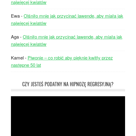
najwięcej kwiatów
Ewa
-
Olśniło mnie jak przycinać lawendę, aby miała jak
najwięcej kwiatów
Aga
-
Olśniło mnie jak przycinać lawendę, aby miała jak
najwięcej kwiatów
Kamel
-
Piwonie – co robić aby pięknie kwitły przez
następne 50 lat
CZY JESTEŚ PODATNY NA HIPNOZĘ REGRESYJNĄ?
Odtwarzacz
video