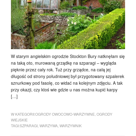
W starym angielskim ogrodzie Stockton Bury natknęłam się
na taką oto, murowaną grządkę na szparagi – wygląda
pięknie przez cały rok. Tuż przy grządce, na całą jej
długość od strony południowej był przygotowany szpalerek
sznurkowy pod fasolę, co widać na kolejnym zdjęciu. A tak
przy okazji, czy ktoś wie gdzie u nas można kupić karpy
[…]
W KATEGORII:
OGRODY OWOCOWO-WARZYWNE
,
OGRODY
WIEJSKIE
TAGI:
SZPARAGI
,
WARZYWA
,
WARZYWNIK