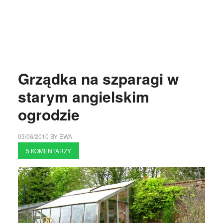
Grządka na szparagi w
starym angielskim
ogrodzie
03/06/2010
BY
EWA
5 KOMENTARZY