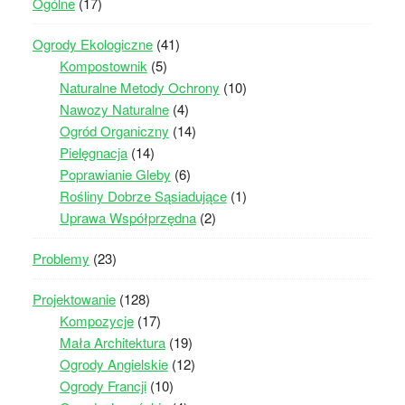
Ogólne
(17)
Ogrody Ekologiczne
(41)
Kompostownik
(5)
Naturalne Metody Ochrony
(10)
Nawozy Naturalne
(4)
Ogród Organiczny
(14)
Pielęgnacja
(14)
Poprawianie Gleby
(6)
Rośliny Dobrze Sąsiadujące
(1)
Uprawa Współprzędna
(2)
Problemy
(23)
Projektowanie
(128)
Kompozycje
(17)
Mała Architektura
(19)
Ogrody Angielskie
(12)
Ogrody Francji
(10)