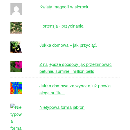
Kwiaty magnolii w sierpniu
Hortensja - przycinanie.
Jukka domowa – jak przyciąć.
2 najlepsze sposoby jak przezimować
petunie, surfinie i million bells
Jukka domowa za wysoka już prawie
sięga sufitu...
Nietypowa forma jabłoni