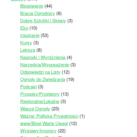
Blogowanie
(44)
Bracia Ogrodnicy
(6)
Dobre Szkółki i Sklepy
(3)
Eko
(10)
Inspiracje
(53)
Kursy
(3)
Lektura
(8)
Nagrody i Wyróżnienia
(4)
Narzędzia/Wyposażenie
(3)
Odpowiedzi na Listy
(12)
Ogrody do Zwiedzania
(19)
Podcast
(3)
Przepisy/Przetwory
(13)
Regionalne/Lokalne
(3)
Wasze Ogrody
(23)
Ważne: Polityka Prywatności
(1)
www/Blogi Warte Uwagi
(12)
Wystawy/Imprezy
(22)