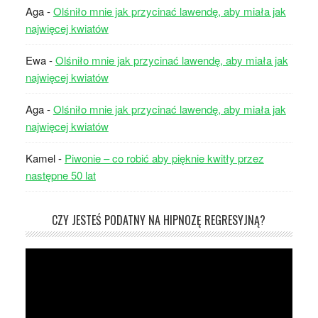
Aga
-
Olśniło mnie jak przycinać lawendę, aby miała jak
najwięcej kwiatów
Ewa
-
Olśniło mnie jak przycinać lawendę, aby miała jak
najwięcej kwiatów
Aga
-
Olśniło mnie jak przycinać lawendę, aby miała jak
najwięcej kwiatów
Kamel
-
Piwonie – co robić aby pięknie kwitły przez
następne 50 lat
CZY JESTEŚ PODATNY NA HIPNOZĘ REGRESYJNĄ?
Odtwarzacz
video