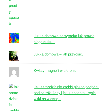
Jukka domowa za wysoka już prawie
sięga sufitu...
Jukka domowa – jak przyciąć.
Kwiaty magnolii w sierpniu
Jak samodzielnie zrobić piękne podpórki
pod ostróżki czyli jak z sensem kręcić
witki na wiosnę...