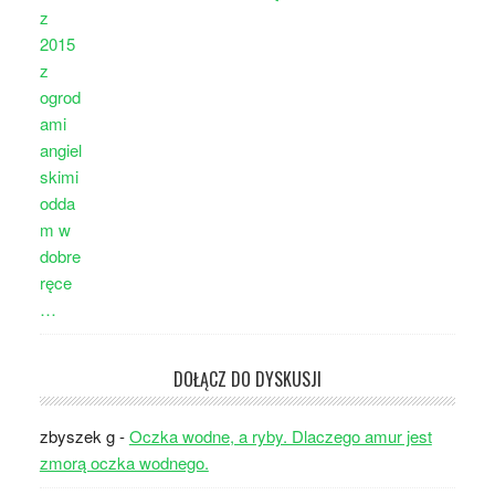
DOŁĄCZ DO DYSKUSJI
zbyszek g
-
Oczka wodne, a ryby. Dlaczego amur jest
zmorą oczka wodnego.