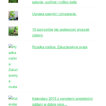
petunie, surfinie i million bells
Uprawa papryki i zimowanie.
15 pomysłów jak podeprzeć groszek
zielony
Rzadka roślina: Zaluzianskya ovata
Kalendarz 2015 z ogrodami angielskimi
oddam w dobre ręce…