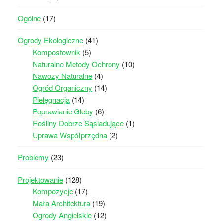
Ogólne
(17)
Ogrody Ekologiczne
(41)
Kompostownik
(5)
Naturalne Metody Ochrony
(10)
Nawozy Naturalne
(4)
Ogród Organiczny
(14)
Pielęgnacja
(14)
Poprawianie Gleby
(6)
Rośliny Dobrze Sąsiadujące
(1)
Uprawa Współprzędna
(2)
Problemy
(23)
Projektowanie
(128)
Kompozycje
(17)
Mała Architektura
(19)
Ogrody Angielskie
(12)