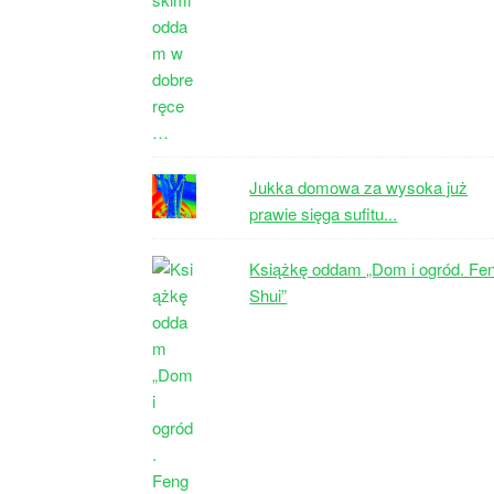
Jukka domowa za wysoka już
prawie sięga sufitu...
Książkę oddam „Dom i ogród. Fe
Shui”