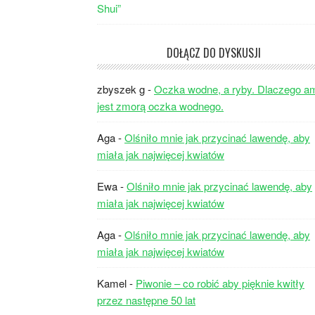
DOŁĄCZ DO DYSKUSJI
zbyszek g
-
Oczka wodne, a ryby. Dlaczego a
jest zmorą oczka wodnego.
Aga
-
Olśniło mnie jak przycinać lawendę, aby
miała jak najwięcej kwiatów
Ewa
-
Olśniło mnie jak przycinać lawendę, aby
miała jak najwięcej kwiatów
Aga
-
Olśniło mnie jak przycinać lawendę, aby
miała jak najwięcej kwiatów
Kamel
-
Piwonie – co robić aby pięknie kwitły
przez następne 50 lat