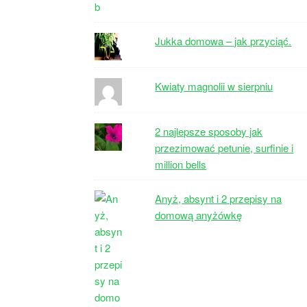
Jukka domowa – jak przyciąć.
Kwiaty magnolii w sierpniu
2 najlepsze sposoby jak
przezimować petunie, surfinie i
million bells
Anyż, absynt i 2 przepisy na
domową anyżówkę