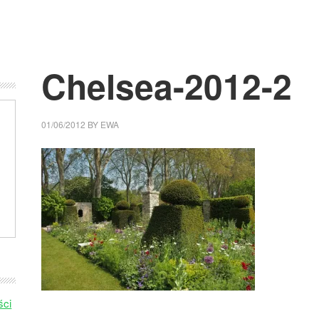
Chelsea-2012-2
01/06/2012
BY
EWA
ści