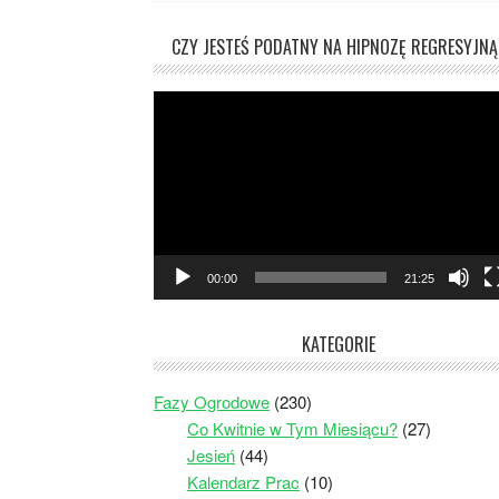
CZY JESTEŚ PODATNY NA HIPNOZĘ REGRESYJNĄ
Odtwarzacz
video
00:00
21:25
KATEGORIE
Fazy Ogrodowe
(230)
Co Kwitnie w Tym Miesiącu?
(27)
Jesień
(44)
Kalendarz Prac
(10)