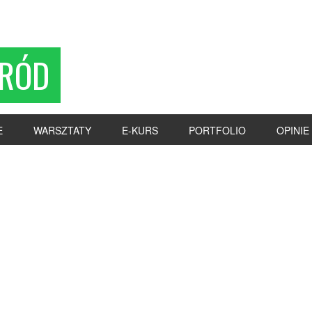
RÓD
E
WARSZTATY
E-KURS
PORTFOLIO
OPINIE