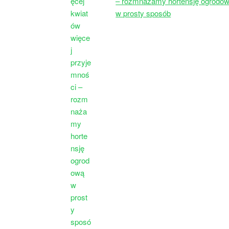
– rozmnażamy hortensję ogrodo
w prosty sposób