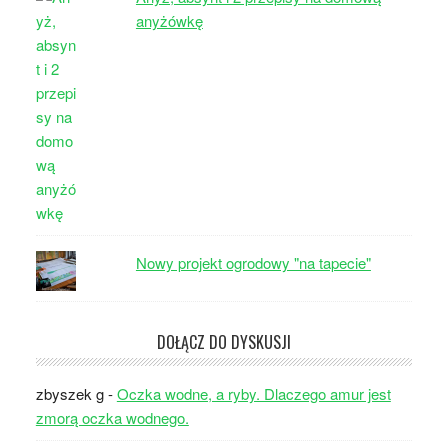
anyżówkę
Nowy projekt ogrodowy "na tapecie"
DOŁĄCZ DO DYSKUSJI
zbyszek g
-
Oczka wodne, a ryby. Dlaczego amur jest
zmorą oczka wodnego.