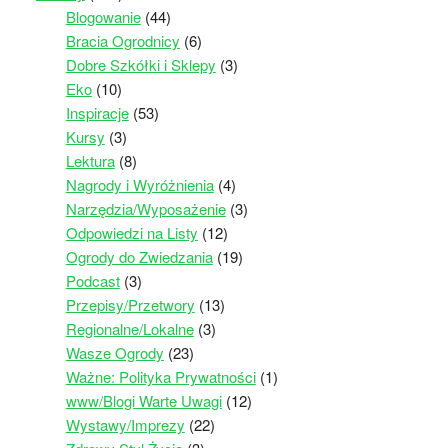
Blogowanie
(44)
Bracia Ogrodnicy
(6)
Dobre Szkółki i Sklepy
(3)
Eko
(10)
Inspiracje
(53)
Kursy
(3)
Lektura
(8)
Nagrody i Wyróżnienia
(4)
Narzędzia/Wyposażenie
(3)
Odpowiedzi na Listy
(12)
Ogrody do Zwiedzania
(19)
Podcast
(3)
Przepisy/Przetwory
(13)
Regionalne/Lokalne
(3)
Wasze Ogrody
(23)
Ważne: Polityka Prywatności
(1)
www/Blogi Warte Uwagi
(12)
Wystawy/Imprezy
(22)