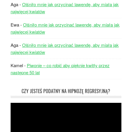
Aga
-
Olśniło mnie jak przycinać lawendę, aby miała jak
najwięcej kwiatów
Ewa
-
Olśniło mnie jak przycinać lawendę, aby miała jak
najwięcej kwiatów
Aga
-
Olśniło mnie jak przycinać lawendę, aby miała jak
najwięcej kwiatów
Kamel
-
Piwonie – co robić aby pięknie kwitły przez
następne 50 lat
CZY JESTEŚ PODATNY NA HIPNOZĘ REGRESYJNĄ?
Odtwarzacz
video