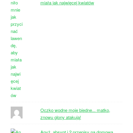
miała jak najwięcej kwiatów
Oczko wodne moje biedne... matko,
znowu glony atakują!
Anyż, absynt i 2 przepisy na domową