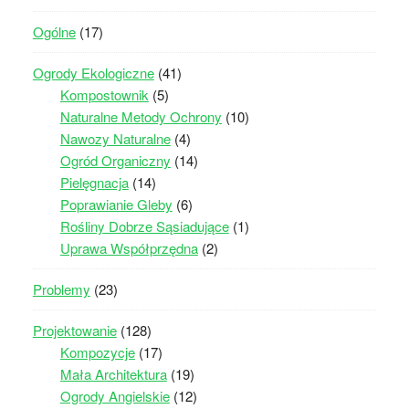
Ogólne
(17)
Ogrody Ekologiczne
(41)
Kompostownik
(5)
Naturalne Metody Ochrony
(10)
Nawozy Naturalne
(4)
Ogród Organiczny
(14)
Pielęgnacja
(14)
Poprawianie Gleby
(6)
Rośliny Dobrze Sąsiadujące
(1)
Uprawa Współprzędna
(2)
Problemy
(23)
Projektowanie
(128)
Kompozycje
(17)
Mała Architektura
(19)
Ogrody Angielskie
(12)