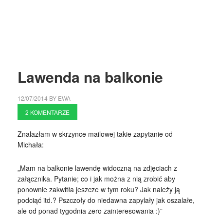
Lawenda na balkonie
12/07/2014
BY
EWA
2 KOMENTARZE
Znalazłam w skrzynce mailowej takie zapytanie od
Michała:
„Mam na balkonie lawendę widoczną na zdjęciach z
załącznika. Pytanie; co i jak można z nią zrobić aby
ponownie zakwitła jeszcze w tym roku? Jak należy ją
podciąć itd.? Pszczoły do niedawna zapylały jak oszalałe,
ale od ponad tygodnia zero zainteresowania :)”