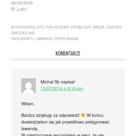
06/08/2008
W „Lato"
W KATEGORII:
LATO
,
PÓŁKRZEWY
,
PROBLEMY
,
WASZE OGRODY
,
ZIMOZIELONE
TAGI:
KWIATY
,
LAWENDA
,
PRZYCINANIE
KOMENTARZE
Michał Sk
napisał
12/07/2014 o 8:19 pm
Witam,
Bardzo dziękuję za odpowiedź
W końcu
dowiedziałem się jak prawidłowo pielęgnować
lawendę.
W międzyczasie wyczytałem w sieci, że nie