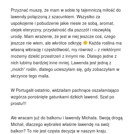
Przyznać muszę, że mam w sobie tę tajemniczą miłość do
lawendy połączoną z szacunkiem. Wszystko za
uspokojenie i pobudzenie jakie niesie ze sobą, aromat,
olejek eteryczny, przydatność dla pszczół i niezwykłą
urodę. Mam wrażenie, że jest w niej jeszcze coś, czego
jeszcze nie wiem, ale wkrótce odkryję
Każda roślina ma
własną wibrację i częstotliwość, my również – z niektórymi
możemy dzielić przestrzeń z innymi nie. Dlatego jedne z
nich lubimy bardziej inne mniej. Lawenda jest jedną z
„moich” roślin, dlatego ucieszyłam się, gdy zobaczyłam w
skrzynce tego maila.
W Portugalii ostatnio, widziałam pachnące oszałamiająco
wzgórza porośnięte gatunkami dzikich lawend. Szał po
prostu!!!
Ale wracam już do balkonu i lawendy Michała. Swoją drogą
Michał, dlaczego wybrałeś właśnie lawendę na swój
balkon? To nie jest częsta decyzja w naszym kraju.