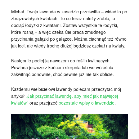
Michał, Twoja lawenda w zasadzie przekwitła – widać to po
zbrązowiałych kwiatach. To co teraz należy zrobić, to
obciąć łodyżki z kwiatami. Zostaw wszystkie te łodyżki,
które rosną – a więc czeka Cie praca żmudnego
przycinania gałązki po gałązce. Można ciachnąć też równo
jak leci, ale wtedy trochę dłużej będziesz czekał na kwiaty.
Następnie podlej ją nawozem do roślin kwitnących.
Powinna jeszcze z końcem sierpnia lub we wrześniu
zakwitnąć ponownie, choć pewnie już nie tak obficie.
Każdemu wielbicielowi lawendy polecam przeczytać mój
artykuł
„Jak przycinać lawendę, aby mieć jak najwięcej
kwiatów”
oraz przejrzeć
pozostałe wpisy o lawendzie
.