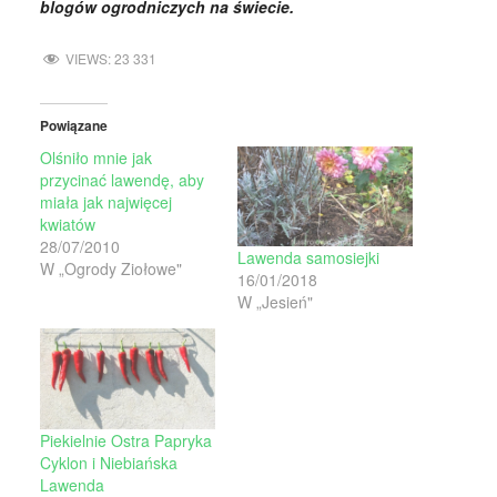
blogów ogrodniczych na świecie.
VIEWS:
23 331
Powiązane
Olśniło mnie jak
przycinać lawendę, aby
miała jak najwięcej
kwiatów
28/07/2010
Lawenda samosiejki
W „Ogrody Ziołowe"
16/01/2018
W „Jesień"
Piekielnie Ostra Papryka
Cyklon i Niebiańska
Lawenda