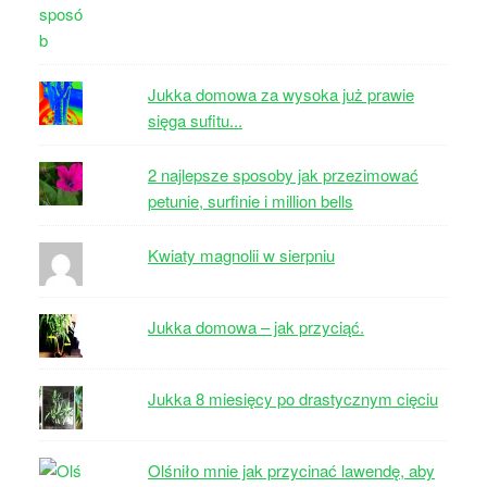
Jukka domowa za wysoka już prawie
sięga sufitu...
2 najlepsze sposoby jak przezimować
petunie, surfinie i million bells
Kwiaty magnolii w sierpniu
Jukka domowa – jak przyciąć.
Jukka 8 miesięcy po drastycznym cięciu
Olśniło mnie jak przycinać lawendę, aby