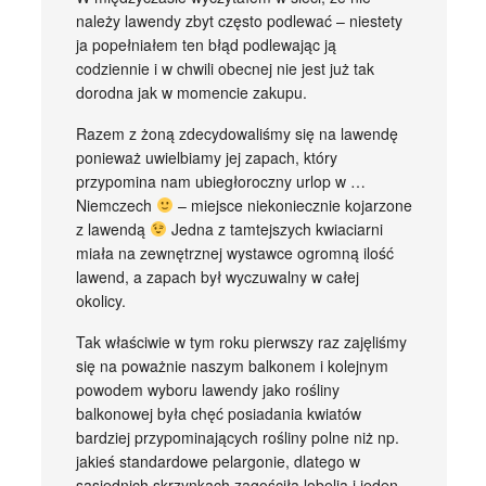
należy lawendy zbyt często podlewać – niestety
ja popełniałem ten błąd podlewając ją
codziennie i w chwili obecnej nie jest już tak
dorodna jak w momencie zakupu.
Razem z żoną zdecydowaliśmy się na lawendę
ponieważ uwielbiamy jej zapach, który
przypomina nam ubiegłoroczny urlop w …
Niemczech
– miejsce niekoniecznie kojarzone
z lawendą
Jedna z tamtejszych kwiaciarni
miała na zewnętrznej wystawce ogromną ilość
lawend, a zapach był wyczuwalny w całej
okolicy.
Tak właściwie w tym roku pierwszy raz zajęliśmy
się na poważnie naszym balkonem i kolejnym
powodem wyboru lawendy jako rośliny
balkonowej była chęć posiadania kwiatów
bardziej przypominających rośliny polne niż np.
jakieś standardowe pelargonie, dlatego w
sąsiednich skrzynkach zagościła lobelia i jeden