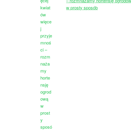
– rozmnażamy hortensję ogrodo
w prosty sposób