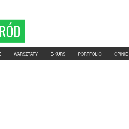
RÓD
E
WARSZTATY
E-KURS
PORTFOLIO
OPINIE