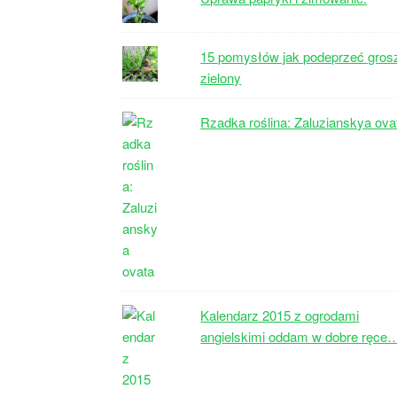
15 pomysłów jak podeprzeć gros
zielony
Rzadka roślina: Zaluzianskya ova
Kalendarz 2015 z ogrodami
angielskimi oddam w dobre ręce