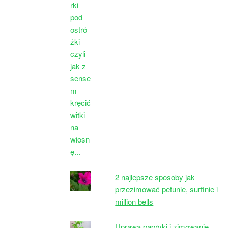
2 najlepsze sposoby jak
przezimować petunie, surfinie i
million bells
Uprawa papryki i zimowanie.