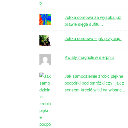
Jukka domowa za wysoka już
prawie sięga sufitu...
Jukka domowa – jak przyciąć.
Kwiaty magnolii w sierpniu
Jak samodzielnie zrobić piękne
podpórki pod ostróżki czyli jak z
sensem kręcić witki na wiosnę...