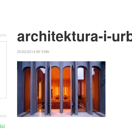
architektura-i-ur
25/02/2014
BY
EWA
ści