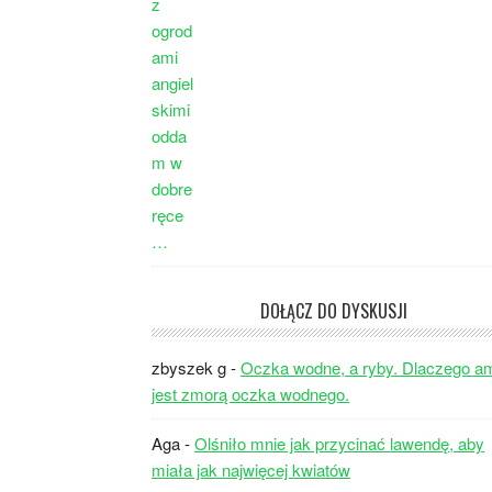
DOŁĄCZ DO DYSKUSJI
zbyszek g
-
Oczka wodne, a ryby. Dlaczego a
jest zmorą oczka wodnego.
Aga
-
Olśniło mnie jak przycinać lawendę, aby
miała jak najwięcej kwiatów