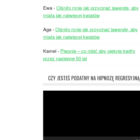
Ewa
-
Olśniło mnie jak przycinać lawendę, aby
miała jak najwięcej kwiatów
Aga
-
Olśniło mnie jak przycinać lawendę, aby
miała jak najwięcej kwiatów
Kamel
-
Piwonie – co robić aby pięknie kwitły
przez następne 50 lat
CZY JESTEŚ PODATNY NA HIPNOZĘ REGRESYJNĄ
Odtwarzacz
video