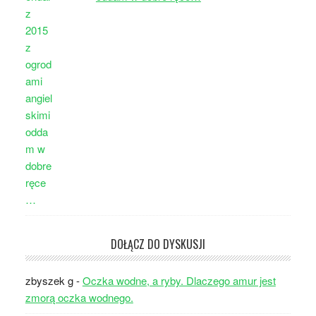
DOŁĄCZ DO DYSKUSJI
zbyszek g
-
Oczka wodne, a ryby. Dlaczego amur jest
zmorą oczka wodnego.