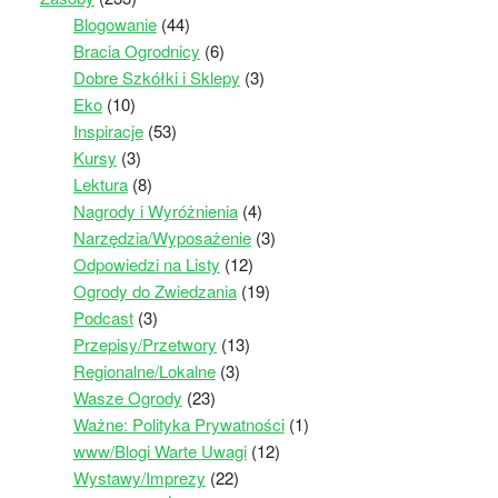
Blogowanie
(44)
Bracia Ogrodnicy
(6)
Dobre Szkółki i Sklepy
(3)
Eko
(10)
Inspiracje
(53)
Kursy
(3)
Lektura
(8)
Nagrody i Wyróżnienia
(4)
Narzędzia/Wyposażenie
(3)
Odpowiedzi na Listy
(12)
Ogrody do Zwiedzania
(19)
Podcast
(3)
Przepisy/Przetwory
(13)
Regionalne/Lokalne
(3)
Wasze Ogrody
(23)
Ważne: Polityka Prywatności
(1)
www/Blogi Warte Uwagi
(12)
Wystawy/Imprezy
(22)