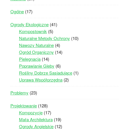
Ogólne
(17)
Ogrody Ekologiczne
(41)
Kompostownik
(5)
Naturalne Metody Ochrony
(10)
Nawozy Naturalne
(4)
Ogród Organiczny
(14)
Pielęgnacja
(14)
Poprawianie Gleby
(6)
Rośliny Dobrze Sąsiadujące
(1)
Uprawa Współprzędna
(2)
Problemy
(23)
Projektowanie
(128)
Kompozycje
(17)
Mała Architektura
(19)
Ogrody Angielskie
(12)