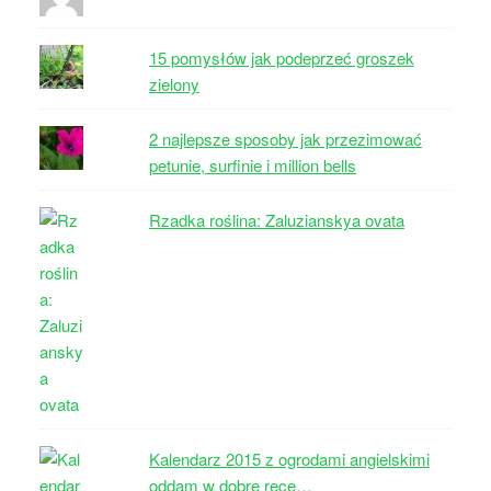
15 pomysłów jak podeprzeć groszek
zielony
2 najlepsze sposoby jak przezimować
petunie, surfinie i million bells
Rzadka roślina: Zaluzianskya ovata
Kalendarz 2015 z ogrodami angielskimi
oddam w dobre ręce…