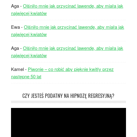
Aga
-
Olśniło mnie jak przycinać lawendę, aby miała jak
najwięcej kwiatów
Ewa
-
Olśniło mnie jak przycinać lawendę, aby miała jak
najwięcej kwiatów
Aga
-
Olśniło mnie jak przycinać lawendę, aby miała jak
najwięcej kwiatów
Kamel
-
Piwonie – co robić aby pięknie kwitły przez
następne 50 lat
CZY JESTEŚ PODATNY NA HIPNOZĘ REGRESYJNĄ?
Odtwarzacz
video