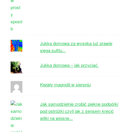
Jukka domowa za wysoka już prawie
sięga sufitu...
Jukka domowa – jak przyciąć.
Kwiaty magnolii w sierpniu
Jak samodzielnie zrobić piękne podpórki
pod ostróżki czyli jak z sensem kręcić
witki na wiosnę...