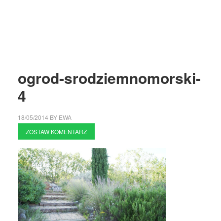
ogrod-srodziemnomorski-
4
18/05/2014
BY
EWA
ZOSTAW KOMENTARZ