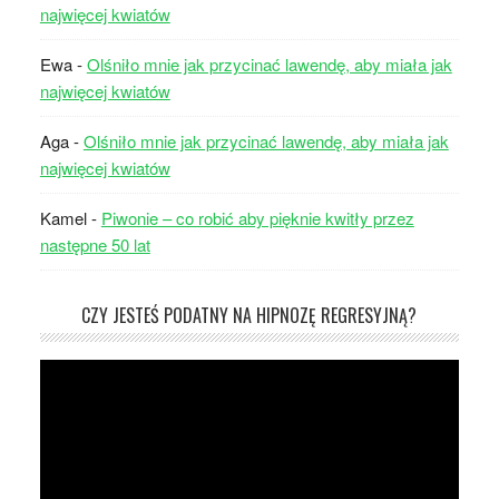
najwięcej kwiatów
Ewa
-
Olśniło mnie jak przycinać lawendę, aby miała jak
najwięcej kwiatów
Aga
-
Olśniło mnie jak przycinać lawendę, aby miała jak
najwięcej kwiatów
Kamel
-
Piwonie – co robić aby pięknie kwitły przez
następne 50 lat
CZY JESTEŚ PODATNY NA HIPNOZĘ REGRESYJNĄ?
Odtwarzacz
video