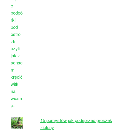
15 pomysłów jak podeprzeć groszek
zielony