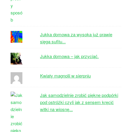
Jukka domowa za wysoka już prawie
sięga sufitu...
Jukka domowa – jak przyciąć.
Kwiaty magnolii w sierpniu
Jak samodzielnie zrobić piękne podpórki
pod ostróżki czyli jak z sensem kręcić
witki na wiosnę...