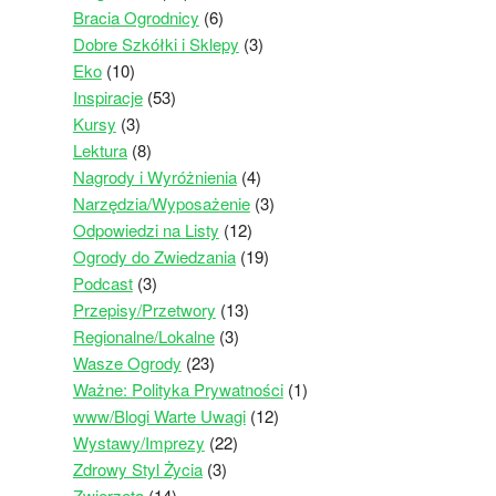
Bracia Ogrodnicy
(6)
Dobre Szkółki i Sklepy
(3)
Eko
(10)
Inspiracje
(53)
Kursy
(3)
Lektura
(8)
Nagrody i Wyróżnienia
(4)
Narzędzia/Wyposażenie
(3)
Odpowiedzi na Listy
(12)
Ogrody do Zwiedzania
(19)
Podcast
(3)
Przepisy/Przetwory
(13)
Regionalne/Lokalne
(3)
Wasze Ogrody
(23)
Ważne: Polityka Prywatności
(1)
www/Blogi Warte Uwagi
(12)
Wystawy/Imprezy
(22)
Zdrowy Styl Życia
(3)
Zwierzęta
(14)