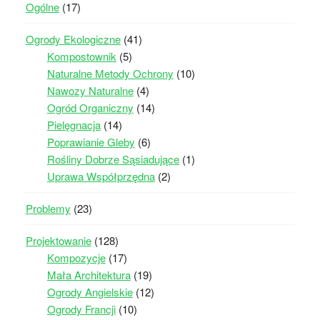
Ogólne
(17)
Ogrody Ekologiczne
(41)
Kompostownik
(5)
Naturalne Metody Ochrony
(10)
Nawozy Naturalne
(4)
Ogród Organiczny
(14)
Pielęgnacja
(14)
Poprawianie Gleby
(6)
Rośliny Dobrze Sąsiadujące
(1)
Uprawa Współprzędna
(2)
Problemy
(23)
Projektowanie
(128)
Kompozycje
(17)
Mała Architektura
(19)
Ogrody Angielskie
(12)
Ogrody Francji
(10)