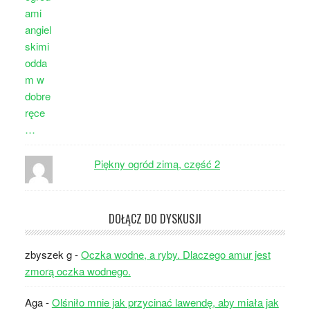
Piękny ogród zimą, część 2
DOŁĄCZ DO DYSKUSJI
zbyszek g
-
Oczka wodne, a ryby. Dlaczego amur jest
zmorą oczka wodnego.
Aga
-
Olśniło mnie jak przycinać lawendę, aby miała jak